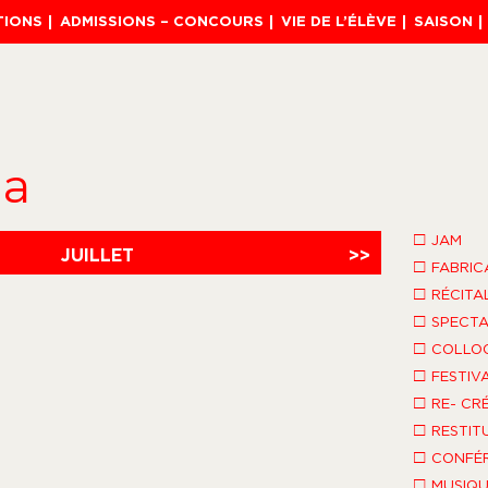
TIONS
ADMISSIONS – CONCOURS
VIE DE L’ÉLÈVE
SAISON
da
□
JAM
JUILLET
>>
□
FABRIC
□
RÉCITA
□
SPECTA
□
COLLO
□
FESTIV
□
RE- CR
□
RESTIT
□
CONFÉR
□
MUSIQU