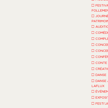
□
FESTIV
FOLLEMEN
□
JOURNÉ
PATRIMOI
□
AUDITI
□
COMÉDI
□
COMPLÈ
□
CONCE
□
CONCE
□
CONFÉ
□
CONTE 
□
CRÉATI
□
DANSE
□
DANSE 
LAFLUX
□
ÉVÉNEM
□
EXPOSI
□
FESTI'J