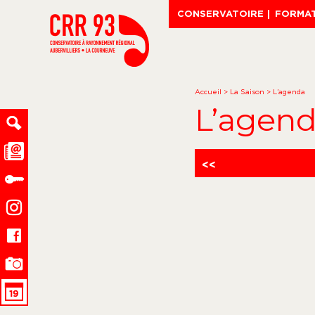
CONSERVATOIRE
FORMA
Accueil
>
La Saison
>
L’agenda
L’agen
<<