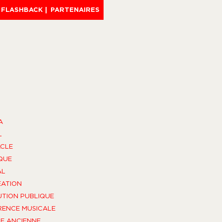
FLASHBACK
PARTENAIRES
A
L
CLE
QUE
AL
ÉATION
UTION PUBLIQUE
ENCE MUSICALE
E ANCIENNE