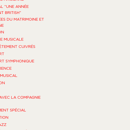
AL "UNE ANNÉE
T BRITISH"
ES DU MATRIMOINE ET
NE
ON
E MUSICALE
TEMENT CUIVRÉS
RT
RT SYMPHONIQUE
RENCE
MUSICAL
ON
AVEC LA COMPAGNIE
ENT SPÉCIAL
TION
AZZ