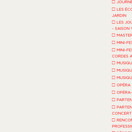
□
JOURNÉ
□
LES ÉC
JARDIN
□
LES JO
- SAISON 
□
MASTE
□
MINI-FE
□
MINI-FE
CORDES A
□
MUSIQU
□
MUSIQU
□
MUSIQU
□
OPÉRA
□
OPÉRA
□
PARTEN
□
PARTEN
CONCERT 
□
RENCO
PROFESSI