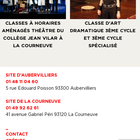
CLASSES À HORAIRES
CLASSE D'ART
AMÉNAGÉS THÉÂTRE DU
DRAMATIQUE 3ÈME CYCLE
COLLÈGE JEAN VILAR À
ET 3ÈME CYCLE
LA COURNEUVE
SPÉCIALISÉ
SITE D’AUBERVILLIERS
01 48 11 04 60
5 rue Edouard Poisson 93300 Aubervilliers
SITE DE LA COURNEUVE
01 49 92 62 61
41 avenue Gabriel Péri 93120 La Courneuve
_
CONTACT