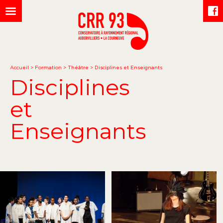
Accueil
>
Formation
>
Théâtre
>
Disciplines et Enseignants
Disciplines
et
Enseignants