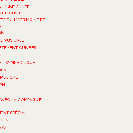
AL "UNE ANNÉE
T BRITISH"
ES DU MATRIMOINE ET
NE
ON
E MUSICALE
TEMENT CUIVRÉS
RT
RT SYMPHONIQUE
RENCE
MUSICAL
ON
AVEC LA COMPAGNIE
ENT SPÉCIAL
TION
AZZ