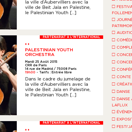
la ville d’Aubervilliers avec la
□
FESTIV
ville de Beit Jala en Palestine,
le Palestinian Youth [...]
FOLLEMEN
□
JOURNÉ
PATRIMOI
□
AUDITI
PARTENARIAT À L'INTERNATIONAL
□
COMÉDI
♦ ♦
□
COMPLÈ
PALESTINIAN YOUTH
□
ORCHESTRA
CONCE
□
Mardi 25 Août 2015
CONCE
CRR de Paris
□
14 rue de Madrid / 75008 Paris
CONFÉ
19h00
Tarifs : Entrée libre
●
□
CONTE 
Dans le cadre du jumelage de
□
la ville d’Aubervilliers avec la
CRÉATI
ville de Beit Jala en Palestine,
□
DANSE
le Palestinian Youth [...]
□
DANSE 
LAFLUX
□
ÉVÉNEM
□
EXPOSI
PARTENARIAT À L'INTERNATIONAL
□
FESTI'J
♦ ♦