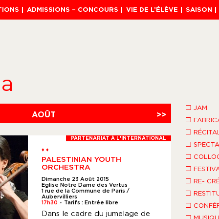
TIONS
ADMISSIONS – CONCOURS
VIE DE L’ÉLÈVE
SAISON
da
□
JAM
AOÛT
>>
□
FABRIC
□
RÉCITA
PARTENARIAT À L'INTERNATIONAL
□
SPECTA
♦ ♦
□
COLLO
PALESTINIAN YOUTH
ORCHESTRA
□
FESTIV
Dimanche 23 Août 2015
□
RE- CR
Eglise Notre Dame des Vertus
1 rue de la Commune de Paris /
□
RESTIT
Aubervilliers
17h30
Tarifs : Entrée libre
□
●
CONFÉR
Dans le cadre du jumelage de
□
MUSIQU