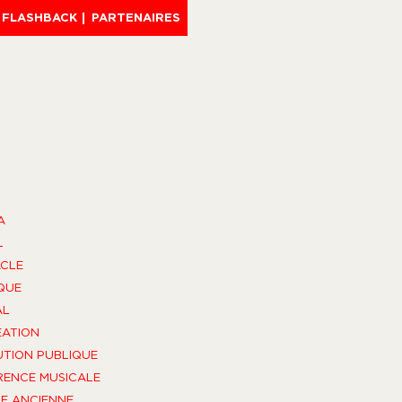
FLASHBACK
PARTENAIRES
A
L
CLE
QUE
AL
ÉATION
UTION PUBLIQUE
ENCE MUSICALE
E ANCIENNE