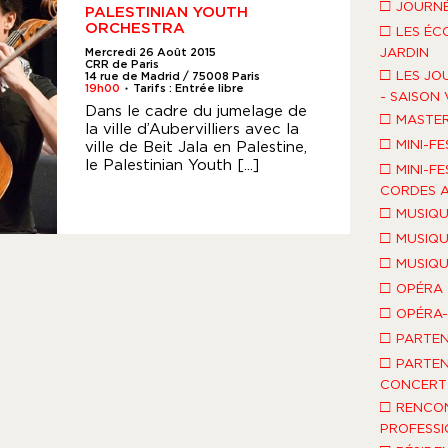
□
JOURNÉ
PALESTINIAN YOUTH
ORCHESTRA
□
LES ÉC
JARDIN
Mercredi 26 Août 2015
CRR de Paris
□
LES JO
14 rue de Madrid / 75008 Paris
19h00
Tarifs : Entrée libre
●
- SAISON 
Dans le cadre du jumelage de
□
MASTE
la ville d’Aubervilliers avec la
□
MINI-FE
ville de Beit Jala en Palestine,
le Palestinian Youth [...]
□
MINI-FE
CORDES A
□
MUSIQU
□
MUSIQU
□
MUSIQU
□
OPÉRA
□
OPÉRA
□
PARTEN
□
PARTEN
CONCERT 
□
RENCO
PROFESSI