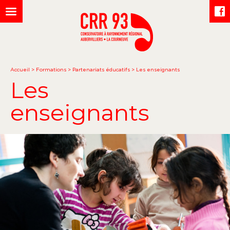
Accueil
>
Formations
>
Partenariats éducatifs
>
Les enseignants
Les
enseignants