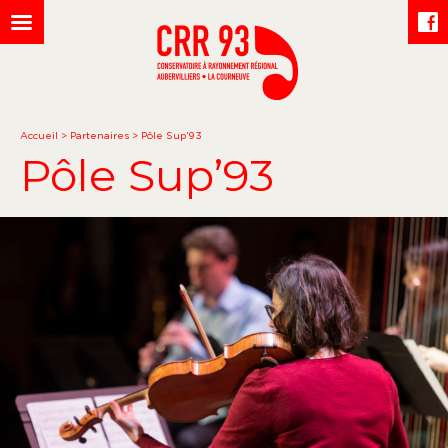
Accueil
>
Partenaires
>
Pôle Sup’93
Pôle Sup’93