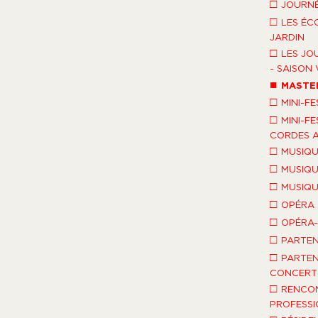
□
JOURNÉ
□
LES ÉC
JARDIN
□
LES JO
- SAISON 
■
MASTE
□
MINI-FE
□
MINI-FE
CORDES A
□
MUSIQU
□
MUSIQU
□
MUSIQU
□
OPÉRA
□
OPÉRA
□
PARTEN
□
PARTEN
CONCERT 
□
RENCO
PROFESSI