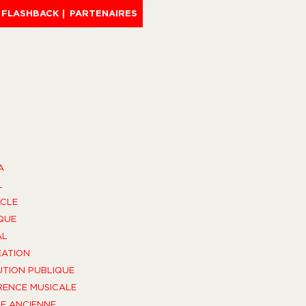
FLASHBACK
PARTENAIRES
A
L
CLE
QUE
AL
ÉATION
UTION PUBLIQUE
ENCE MUSICALE
E ANCIENNE