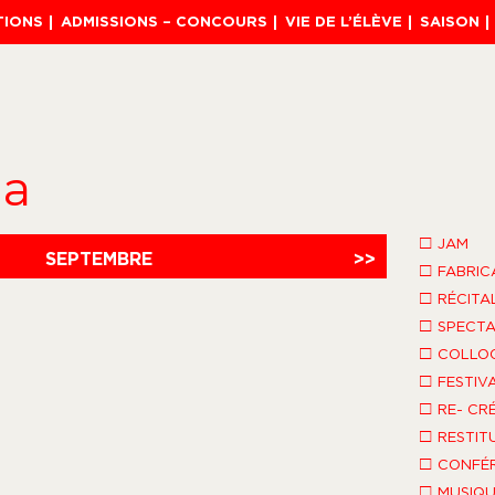
TIONS
ADMISSIONS – CONCOURS
VIE DE L’ÉLÈVE
SAISON
da
□
JAM
SEPTEMBRE
>>
□
FABRIC
□
RÉCITA
□
SPECTA
□
COLLO
□
FESTIV
□
RE- CR
□
RESTIT
□
CONFÉR
□
MUSIQU