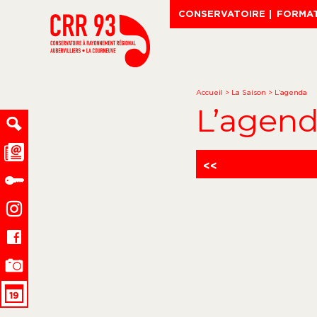
CONSERVATOIRE
FORMA
Accueil
>
La Saison
>
L’agenda
L’agen
<<