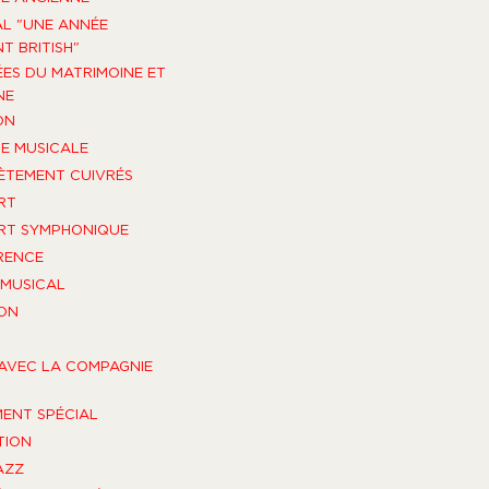
AL "UNE ANNÉE
T BRITISH"
ES DU MATRIMOINE ET
NE
ON
E MUSICALE
TEMENT CUIVRÉS
RT
RT SYMPHONIQUE
RENCE
MUSICAL
ON
AVEC LA COMPAGNIE
ENT SPÉCIAL
TION
AZZ