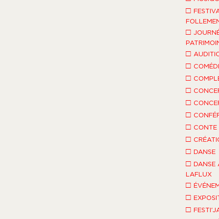
□
FESTIV
FOLLEMEN
□
JOURNÉ
PATRIMOI
□
AUDITI
□
COMÉDI
□
COMPLÈ
□
CONCE
□
CONCE
□
CONFÉ
□
CONTE 
□
CRÉATI
□
DANSE
□
DANSE 
LAFLUX
□
ÉVÉNEM
□
EXPOSI
□
FESTI'J