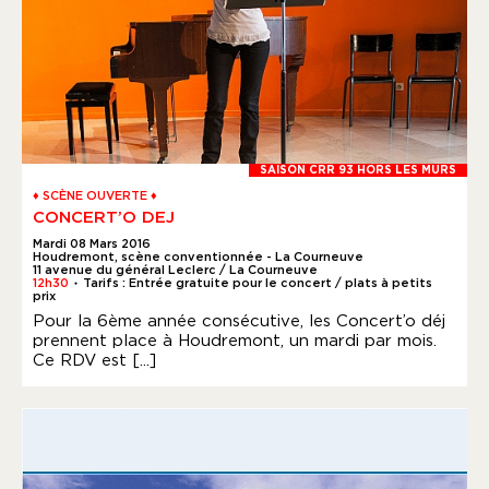
SAISON CRR 93 HORS LES MURS
♦ SCÈNE OUVERTE ♦
CONCERT’O DEJ
Mardi 08 Mars 2016
Houdremont, scène conventionnée - La Courneuve
11 avenue du général Leclerc / La Courneuve
12h30
Tarifs : Entrée gratuite pour le concert / plats à petits
●
prix
Pour la 6ème année consécutive, les Concert’o déj
prennent place à Houdremont, un mardi par mois.
Ce RDV est [...]