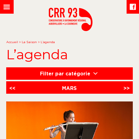
Accueil
>
La Saison
>
L’agenda
L’agenda
Filter par catégorie
<<
MARS
>>