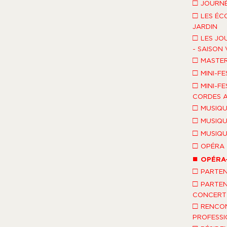
□
JOURNÉ
□
LES ÉC
JARDIN
□
LES JO
- SAISON 
□
MASTE
□
MINI-FE
□
MINI-FE
CORDES A
□
MUSIQU
□
MUSIQU
□
MUSIQU
□
OPÉRA
■
OPÉRA
□
PARTEN
□
PARTEN
CONCERT 
□
RENCO
PROFESSI