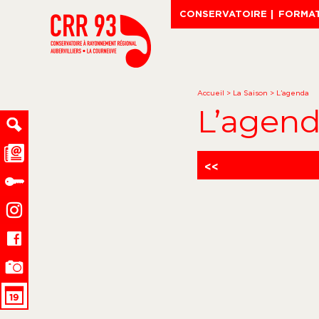
CONSERVATOIRE
FORMA
Accueil
>
La Saison
>
L’agenda
L’agen
<<