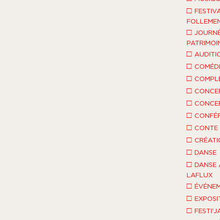
□
FESTIV
FOLLEMEN
□
JOURNÉ
PATRIMOI
□
AUDITI
□
COMÉDI
□
COMPLÈ
□
CONCE
□
CONCE
□
CONFÉ
□
CONTE 
□
CRÉATI
□
DANSE
□
DANSE 
LAFLUX
□
ÉVÉNEM
□
EXPOSI
□
FESTI'J