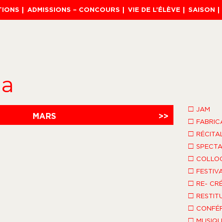
TIONS
ADMISSIONS – CONCOURS
VIE DE L’ÉLÈVE
SAISON
da
□
JAM
MARS
>>
□
FABRIC
□
RÉCITA
□
SPECTA
□
COLLO
□
FESTIV
□
RE- CR
□
RESTIT
□
CONFÉR
□
MUSIQU