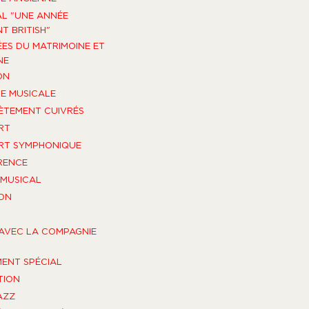
AL "UNE ANNÉE
T BRITISH"
ES DU MATRIMOINE ET
NE
ON
E MUSICALE
TEMENT CUIVRÉS
RT
RT SYMPHONIQUE
RENCE
MUSICAL
ON
AVEC LA COMPAGNIE
ENT SPÉCIAL
TION
AZZ