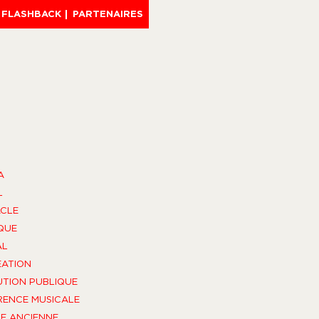
FLASHBACK
PARTENAIRES
A
L
CLE
QUE
AL
ÉATION
UTION PUBLIQUE
ENCE MUSICALE
E ANCIENNE