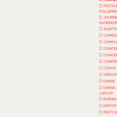
□
FESTIV
FOLLEMEN
□
JOURNÉ
PATRIMOI
□
AUDITI
□
COMÉDI
□
COMPLÈ
□
CONCE
□
CONCE
□
CONFÉ
□
CONTE 
□
CRÉATI
□
DANSE
□
DANSE 
LAFLUX
□
ÉVÉNEM
□
EXPOSI
□
FESTI'J