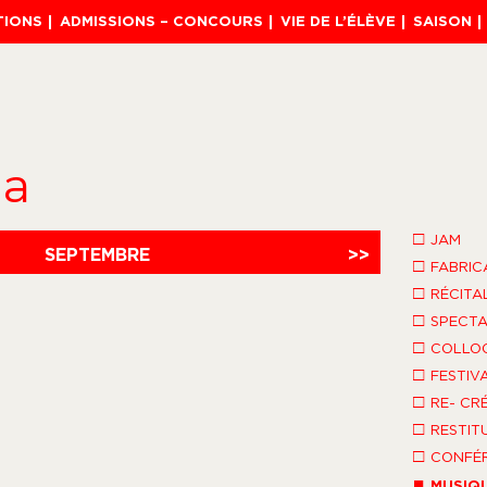
TIONS
ADMISSIONS – CONCOURS
VIE DE L’ÉLÈVE
SAISON
da
□
JAM
SEPTEMBRE
>>
□
FABRIC
□
RÉCITA
□
SPECTA
□
COLLO
□
FESTIV
□
RE- CR
□
RESTIT
□
CONFÉR
■
MUSIQ