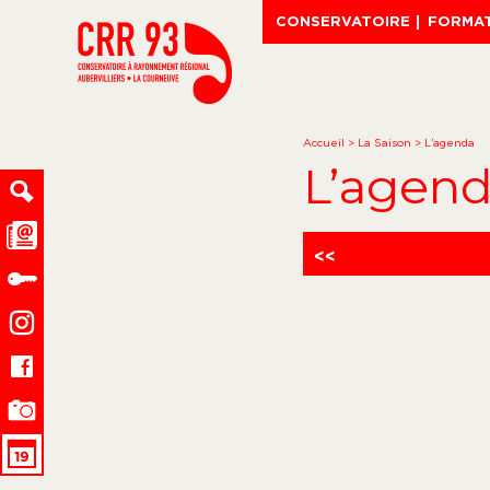
CONSERVATOIRE
FORMA
Accueil
>
La Saison
>
L’agenda
L’agen
<<