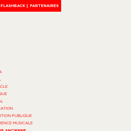
FLASHBACK
PARTENAIRES
A
L
CLE
QUE
AL
ÉATION
UTION PUBLIQUE
ENCE MUSICALE
UE ANCIENNE