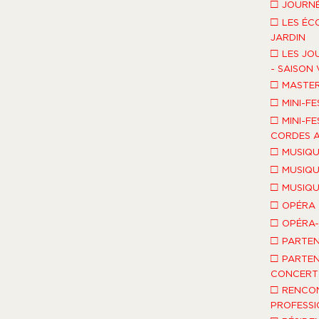
□
JOURNÉ
□
LES ÉC
JARDIN
□
LES JO
- SAISON 
□
MASTE
□
MINI-FE
□
MINI-FE
CORDES A
□
MUSIQU
□
MUSIQU
□
MUSIQU
□
OPÉRA
□
OPÉRA
□
PARTEN
□
PARTEN
CONCERT 
□
RENCO
PROFESSI