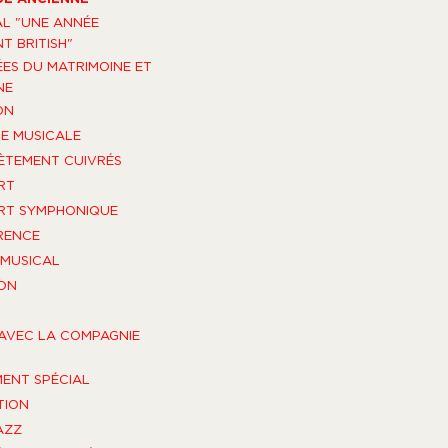
AL "UNE ANNÉE
T BRITISH"
ES DU MATRIMOINE ET
NE
ON
E MUSICALE
TEMENT CUIVRÉS
RT
RT SYMPHONIQUE
RENCE
MUSICAL
ON
AVEC LA COMPAGNIE
ENT SPÉCIAL
TION
AZZ