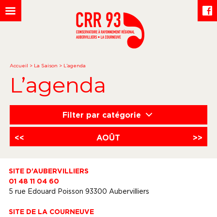
Accueil
>
La Saison
>
L’agenda
L’agenda
Filter par catégorie
<<
AOÛT
>>
SITE D’AUBERVILLIERS
01 48 11 04 60
5 rue Edouard Poisson 93300 Aubervilliers
SITE DE LA COURNEUVE