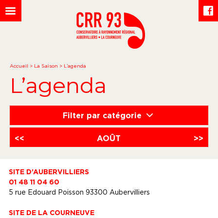
Accueil
>
La Saison
>
L’agenda
L’agenda
Filter par catégorie
<<
AOÛT
>>
SITE D’AUBERVILLIERS
01 48 11 04 60
5 rue Edouard Poisson 93300 Aubervilliers
SITE DE LA COURNEUVE