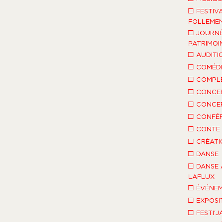
□
FESTIV
FOLLEMEN
□
JOURNÉ
PATRIMOI
□
AUDITI
□
COMÉDI
□
COMPLÈ
□
CONCE
□
CONCE
□
CONFÉ
□
CONTE 
□
CRÉATI
□
DANSE
□
DANSE 
LAFLUX
□
ÉVÉNEM
□
EXPOSI
□
FESTI'J