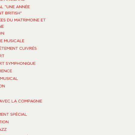
AL "UNE ANNÉE
T BRITISH"
ES DU MATRIMOINE ET
NE
ON
E MUSICALE
TEMENT CUIVRÉS
RT
RT SYMPHONIQUE
RENCE
MUSICAL
ON
AVEC LA COMPAGNIE
ENT SPÉCIAL
TION
AZZ