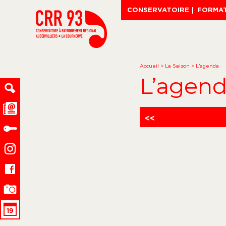
CONSERVATOIRE
FORMA
Accueil
>
La Saison
>
L’agenda
L’agen
<<