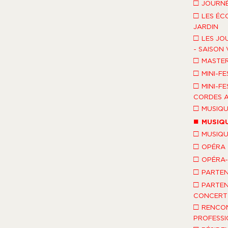
□
JOURNÉ
□
LES ÉC
JARDIN
□
LES JO
- SAISON 
□
MASTE
□
MINI-FE
□
MINI-FE
CORDES A
□
MUSIQU
■
MUSIQU
□
MUSIQU
□
OPÉRA
□
OPÉRA
□
PARTEN
□
PARTEN
CONCERT 
□
RENCO
PROFESSI