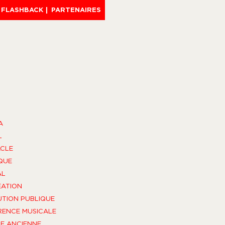
FLASHBACK
PARTENAIRES
A
L
CLE
QUE
AL
ÉATION
UTION PUBLIQUE
ENCE MUSICALE
E ANCIENNE