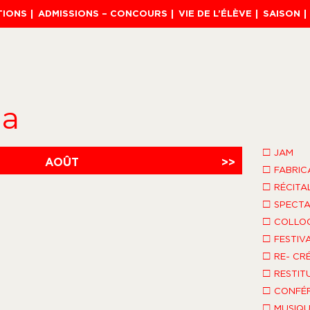
TIONS
ADMISSIONS – CONCOURS
VIE DE L’ÉLÈVE
SAISON
da
□
JAM
AOÛT
>>
□
FABRIC
□
RÉCITA
□
SPECTA
□
COLLO
□
FESTIV
□
RE- CR
□
RESTIT
□
CONFÉR
□
MUSIQU