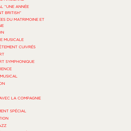
AL "UNE ANNÉE
T BRITISH"
ES DU MATRIMOINE ET
NE
ON
E MUSICALE
TEMENT CUIVRÉS
RT
RT SYMPHONIQUE
RENCE
MUSICAL
ON
AVEC LA COMPAGNIE
ENT SPÉCIAL
TION
AZZ