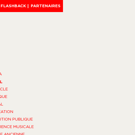
FLASHBACK
PARTENAIRES
A
L
CLE
QUE
AL
ÉATION
UTION PUBLIQUE
ENCE MUSICALE
E ANCIENNE