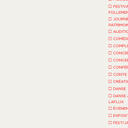
□
FESTIV
FOLLEMEN
□
JOURNÉ
PATRIMOI
□
AUDITI
□
COMÉDI
□
COMPLÈ
□
CONCE
□
CONCE
□
CONFÉ
□
CONTE 
□
CRÉATI
□
DANSE
□
DANSE 
LAFLUX
□
ÉVÉNEM
□
EXPOSI
□
FESTI'J