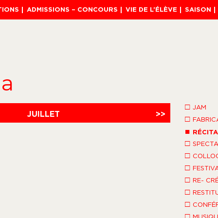
TIONS
ADMISSIONS – CONCOURS
VIE DE L’ÉLÈVE
SAISON
da
□
JAM
JUILLET
>>
□
FABRIC
■
RÉCITA
□
SPECTA
□
COLLO
□
FESTIV
□
RE- CR
□
RESTIT
□
CONFÉR
□
MUSIQU