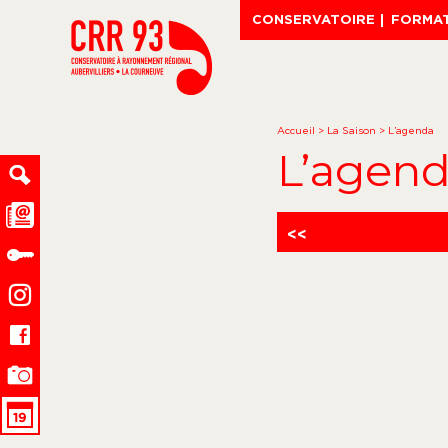
CONSERVATOIRE
FORMA
Accueil
>
La Saison
>
L’agenda
L’agen
<<