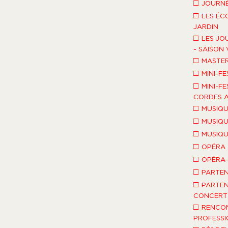
□
JOURNÉ
□
LES ÉC
JARDIN
□
LES JO
- SAISON 
□
MASTE
□
MINI-FE
□
MINI-FE
CORDES A
□
MUSIQU
□
MUSIQU
□
MUSIQU
□
OPÉRA
□
OPÉRA
□
PARTEN
□
PARTEN
CONCERT 
□
RENCO
PROFESSI