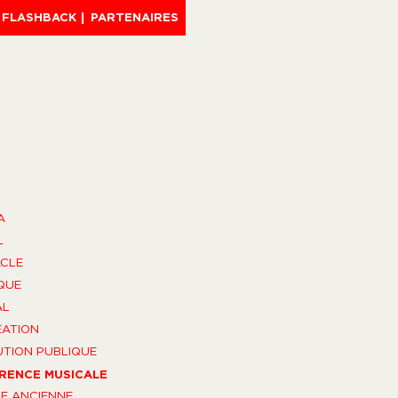
FLASHBACK
PARTENAIRES
A
L
CLE
QUE
AL
ÉATION
UTION PUBLIQUE
RENCE MUSICALE
E ANCIENNE