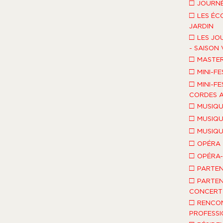
□
JOURNÉ
□
LES ÉC
JARDIN
□
LES JO
- SAISON 
□
MASTE
□
MINI-FE
□
MINI-FE
CORDES A
□
MUSIQU
□
MUSIQU
□
MUSIQU
□
OPÉRA
□
OPÉRA
□
PARTEN
□
PARTEN
CONCERT 
□
RENCO
PROFESSI