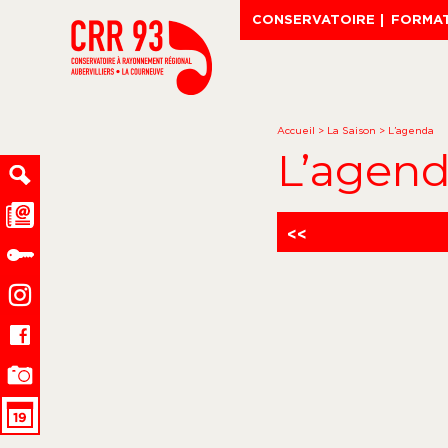
CONSERVATOIRE
FORMA
Accueil
>
La Saison
>
L’agenda
L’agen
<<