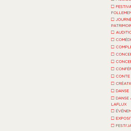
□
FESTIV
FOLLEMEN
□
JOURNÉ
PATRIMOI
□
AUDITI
□
COMÉDI
□
COMPLÈ
□
CONCE
□
CONCE
□
CONFÉ
□
CONTE 
□
CRÉATI
□
DANSE
□
DANSE 
LAFLUX
□
ÉVÉNEM
□
EXPOSI
□
FESTI'J