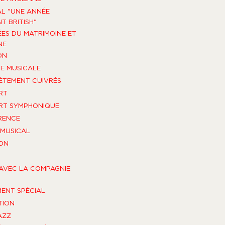
AL "UNE ANNÉE
T BRITISH"
ES DU MATRIMOINE ET
NE
ON
E MUSICALE
TEMENT CUIVRÉS
RT
RT SYMPHONIQUE
RENCE
MUSICAL
ON
AVEC LA COMPAGNIE
ENT SPÉCIAL
TION
AZZ