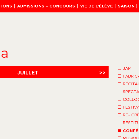
TIONS
ADMISSIONS – CONCOURS
VIE DE L’ÉLÈVE
SAISON
da
□
JAM
JUILLET
>>
□
FABRIC
□
RÉCITA
□
SPECTA
□
COLLO
□
FESTIV
□
RE- CR
□
RESTIT
■
CONFÉ
□
MUSIQU