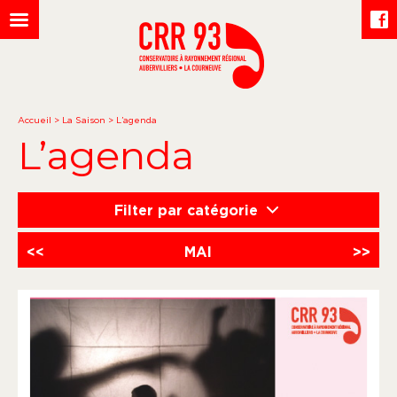
Accueil
>
La Saison
>
L’agenda
L’agenda
Filter par catégorie
<<
MAI
>>