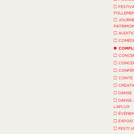
□
FESTIV
FOLLEMEN
□
JOURNÉ
PATRIMOI
□
AUDITI
□
COMÉDI
■
COMPL
□
CONCE
□
CONCE
□
CONFÉ
□
CONTE 
□
CRÉATI
□
DANSE
□
DANSE 
LAFLUX
□
ÉVÉNEM
□
EXPOSI
□
FESTI'J