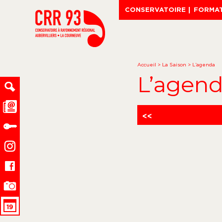
CONSERVATOIRE
FORMA
Accueil
>
La Saison
>
L’agenda
L’agen
<<