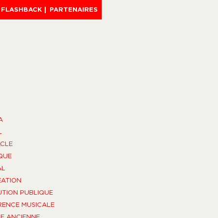
FLASHBACK
PARTENAIRES
A
L
CLE
QUE
AL
ÉATION
UTION PUBLIQUE
ENCE MUSICALE
E ANCIENNE