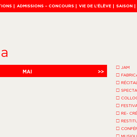
TIONS
ADMISSIONS – CONCOURS
VIE DE L’ÉLÈVE
SAISON
da
□
JAM
MAI
>>
□
FABRIC
□
RÉCITA
□
SPECTA
□
COLLO
□
FESTIV
□
RE- CR
□
RESTIT
□
CONFÉR
□
MUSIQU