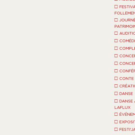
□
FESTIV
FOLLEMEN
□
JOURNÉ
PATRIMOI
□
AUDITI
□
COMÉDI
□
COMPLÈ
□
CONCE
□
CONCE
□
CONFÉ
□
CONTE 
□
CRÉATI
□
DANSE
□
DANSE 
LAFLUX
□
ÉVÉNEM
□
EXPOSI
□
FESTI'J