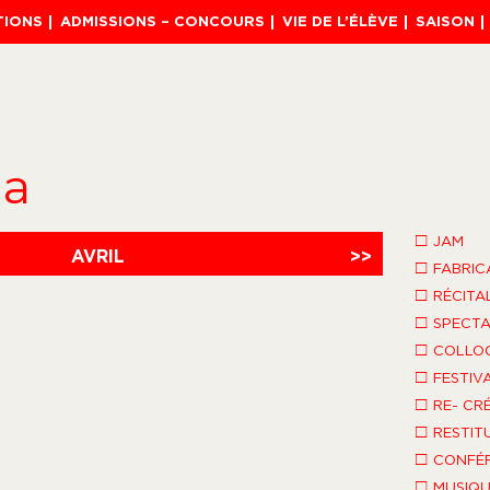
TIONS
ADMISSIONS – CONCOURS
VIE DE L’ÉLÈVE
SAISON
da
□
JAM
AVRIL
>>
□
FABRIC
□
RÉCITA
□
SPECTA
□
COLLO
□
FESTIV
□
RE- CR
□
RESTIT
□
CONFÉR
□
MUSIQU