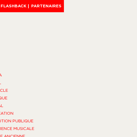
FLASHBACK
PARTENAIRES
A
L
CLE
QUE
AL
ÉATION
UTION PUBLIQUE
ENCE MUSICALE
E ANCIENNE