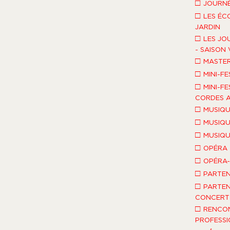
□
JOURNÉ
□
LES ÉC
JARDIN
□
LES JO
- SAISON 
□
MASTE
□
MINI-FE
□
MINI-FE
CORDES A
□
MUSIQU
□
MUSIQU
□
MUSIQU
□
OPÉRA
□
OPÉRA
□
PARTEN
□
PARTEN
CONCERT 
□
RENCO
PROFESSI