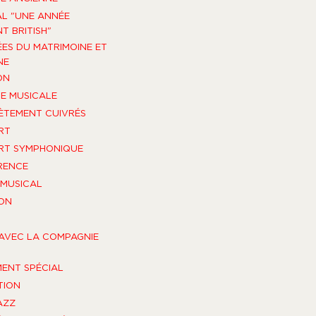
AL "UNE ANNÉE
T BRITISH"
ES DU MATRIMOINE ET
NE
ON
E MUSICALE
TEMENT CUIVRÉS
RT
RT SYMPHONIQUE
RENCE
MUSICAL
ON
AVEC LA COMPAGNIE
ENT SPÉCIAL
TION
AZZ