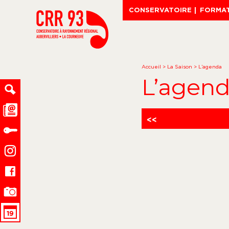
CONSERVATOIRE
FORMA
Accueil
>
La Saison
>
L’agenda
L’agen
<<