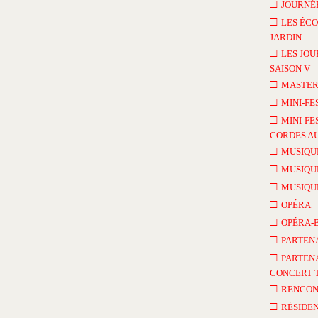
□
JOURNÉE
□
LES ÉCO
JARDIN
□
LES JOU
SAISON V
□
MASTER
□
MINI-FE
□
MINI-FE
CORDES AU
□
MUSIQU
□
MUSIQU
□
MUSIQU
□
OPÉRA
□
OPÉRA-
□
PARTEN
□
PARTENA
CONCERT 
□
RENCON
□
RÉSIDEN