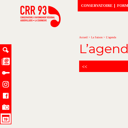
CONSERVATOIRE
FORM
Accueil
>
La Saison
>
L’agenda
L’agen
<<