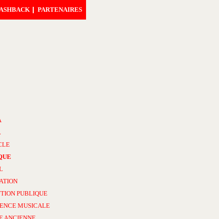
ASHBACK
PARTENAIRES
A
L
CLE
QUE
L
ATION
TION PUBLIQUE
ENCE MUSICALE
E ANCIENNE