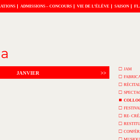
ATIONS
ADMISSIONS – CONCOURS
VIE DE L’ÉLÈVE
SAISON
FL
da
□
JAM
JANVIER
>>
□
FABRIC
□
RÉCITA
□
SPECTA
■
COLLO
□
FESTIVA
□
RE- CRÉ
□
RESTITU
□
CONFÉR
□
MUSIQU