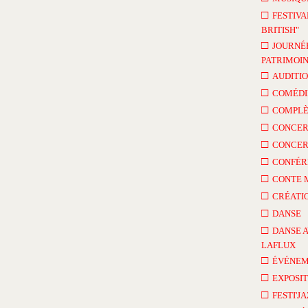
□
FESTIVA
BRITISH"
□
JOURNÉ
PATRIMOI
□
AUDITI
□
COMÉDI
□
COMPLÈ
□
CONCER
□
CONCER
□
CONFÉR
□
CONTE 
□
CRÉATI
□
DANSE
□
DANSE 
LAFLUX
□
ÉVÉNEM
□
EXPOSIT
□
FESTI'J