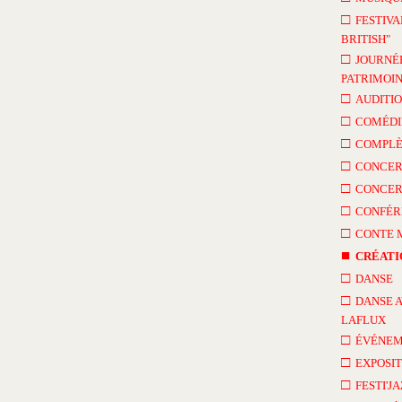
□
FESTIVA
BRITISH"
□
JOURNÉ
PATRIMOI
□
AUDITI
□
COMÉDI
□
COMPLÈ
□
CONCER
□
CONCER
□
CONFÉR
□
CONTE 
■
CRÉATI
□
DANSE
□
DANSE 
LAFLUX
□
ÉVÉNEM
□
EXPOSIT
□
FESTI'J