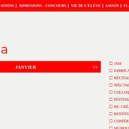
ATIONS
ADMISSIONS – CONCOURS
VIE DE L’ÉLÈVE
SAISON
FL
da
□
JAM
JANVIER
>>
□
FABRIC
□
RÉCITA
□
SPECTA
□
COLLOQ
□
FESTIVA
□
RE- CRÉ
□
RESTITU
□
CONFÉR
□
MUSIQU