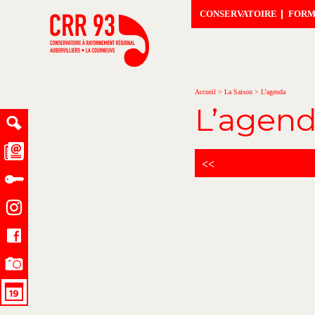
CONSERVATOIRE
FORM
Accueil
>
La Saison
>
L’agenda
L’agen
<<