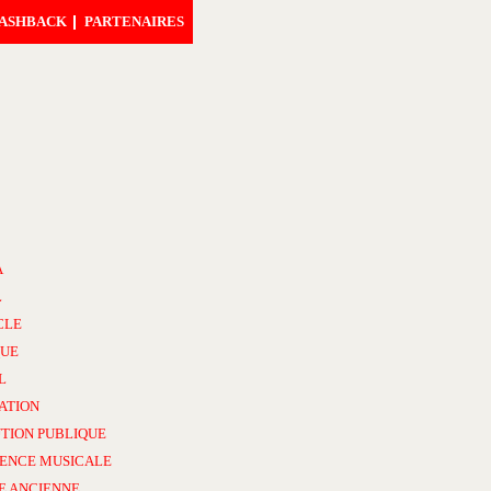
ASHBACK
PARTENAIRES
A
L
CLE
UE
L
ATION
TION PUBLIQUE
ENCE MUSICALE
E ANCIENNE