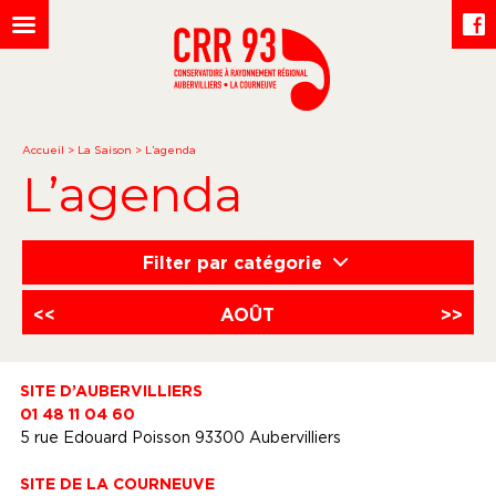
Accueil
>
La Saison
>
L’agenda
L’agenda
Filter par catégorie
<<
AOÛT
>>
SITE D’AUBERVILLIERS
01 48 11 04 60
5 rue Edouard Poisson 93300 Aubervilliers
SITE DE LA COURNEUVE