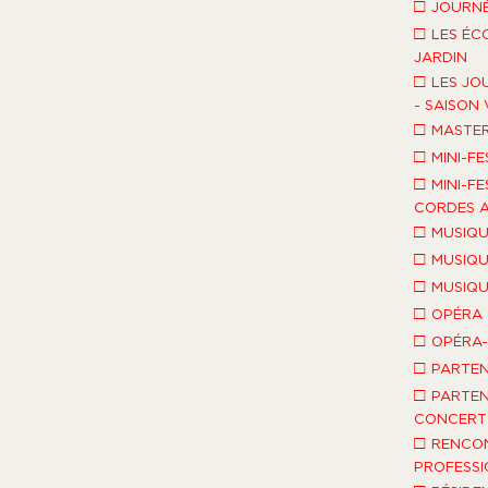
□
JOURNÉ
□
LES ÉC
JARDIN
□
LES JO
- SAISON 
□
MASTE
□
MINI-FE
□
MINI-FE
CORDES A
□
MUSIQU
□
MUSIQU
□
MUSIQU
□
OPÉRA
□
OPÉRA
□
PARTEN
□
PARTEN
CONCERT 
□
RENCO
PROFESSI