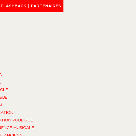
FLASHBACK
PARTENAIRES
A
L
CLE
QUE
AL
ÉATION
UTION PUBLIQUE
ENCE MUSICALE
E ANCIENNE