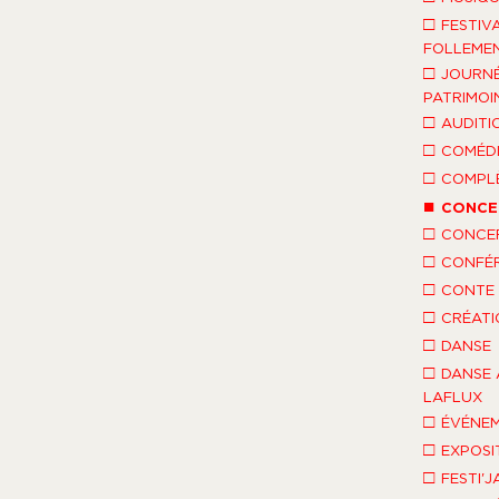
□
FESTIV
FOLLEMEN
□
JOURNÉ
PATRIMOI
□
AUDITI
□
COMÉDI
□
COMPLÈ
■
CONCE
□
CONCE
□
CONFÉ
□
CONTE 
□
CRÉATI
□
DANSE
□
DANSE 
LAFLUX
□
ÉVÉNEM
□
EXPOSI
□
FESTI'J