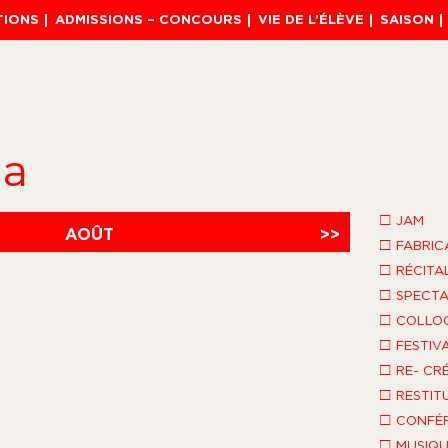
TIONS
ADMISSIONS – CONCOURS
VIE DE L’ÉLÈVE
SAISON
da
□
JAM
AOÛT
>>
□
FABRIC
□
RÉCITA
□
SPECTA
□
COLLO
□
FESTIV
□
RE- CR
□
RESTIT
□
CONFÉR
□
MUSIQU