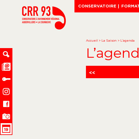
CONSERVATOIRE
FORMA
Accueil
>
La Saison
>
L’agenda
L’agen
<<