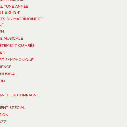
AL "UNE ANNÉE
T BRITISH"
ES DU MATRIMOINE ET
NE
ON
E MUSICALE
TEMENT CUIVRÉS
RT
RT SYMPHONIQUE
RENCE
MUSICAL
ON
AVEC LA COMPAGNIE
ENT SPÉCIAL
TION
AZZ