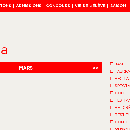
TIONS
ADMISSIONS – CONCOURS
VIE DE L’ÉLÈVE
SAISON
da
□
JAM
MARS
>>
□
FABRIC
□
RÉCITA
□
SPECTA
□
COLLO
□
FESTIV
□
RE- CR
□
RESTIT
□
CONFÉR
□
MUSIQU