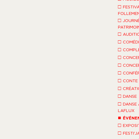
□
FESTIV
FOLLEMEN
□
JOURNÉ
PATRIMOI
□
AUDITI
□
COMÉDI
□
COMPLÈ
□
CONCE
□
CONCE
□
CONFÉ
□
CONTE 
□
CRÉATI
□
DANSE
□
DANSE 
LAFLUX
■
ÉVÉNE
□
EXPOSI
□
FESTI'J