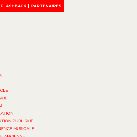
FLASHBACK
PARTENAIRES
A
L
CLE
QUE
AL
ÉATION
UTION PUBLIQUE
ENCE MUSICALE
E ANCIENNE