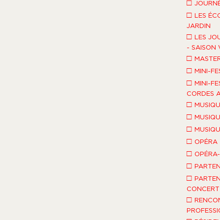
□
JOURNÉ
□
LES ÉC
JARDIN
□
LES JO
- SAISON 
□
MASTE
□
MINI-FE
□
MINI-FE
CORDES A
□
MUSIQU
□
MUSIQU
□
MUSIQU
□
OPÉRA
□
OPÉRA
□
PARTEN
□
PARTEN
CONCERT 
□
RENCO
PROFESSI