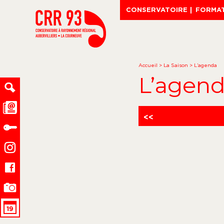
CONSERVATOIRE
FORMA
Accueil
>
La Saison
>
L’agenda
L’agen
<<