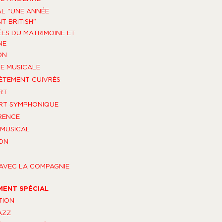
AL "UNE ANNÉE
T BRITISH"
ES DU MATRIMOINE ET
NE
ON
E MUSICALE
TEMENT CUIVRÉS
RT
RT SYMPHONIQUE
RENCE
MUSICAL
ON
AVEC LA COMPAGNIE
MENT SPÉCIAL
TION
AZZ