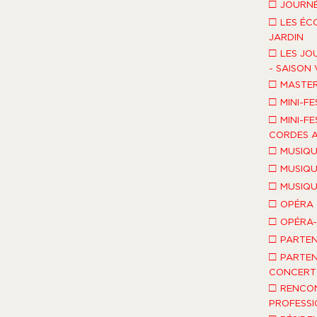
□
JOURNÉ
□
LES ÉC
JARDIN
□
LES JO
- SAISON 
□
MASTE
□
MINI-FE
□
MINI-FE
CORDES A
□
MUSIQU
□
MUSIQU
□
MUSIQU
□
OPÉRA
□
OPÉRA
□
PARTEN
□
PARTEN
CONCERT 
□
RENCO
PROFESSI