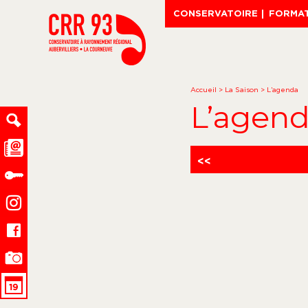
CONSERVATOIRE
FORMA
Accueil
>
La Saison
>
L’agenda
L’agen
<<