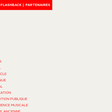
FLASHBACK
PARTENAIRES
A
L
CLE
QUE
AL
ÉATION
UTION PUBLIQUE
ENCE MUSICALE
E ANCIENNE