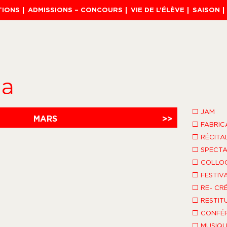
TIONS
ADMISSIONS – CONCOURS
VIE DE L’ÉLÈVE
SAISON
da
□
JAM
MARS
>>
□
FABRIC
□
RÉCITA
□
SPECTA
□
COLLO
□
FESTIV
□
RE- CR
□
RESTIT
□
CONFÉR
□
MUSIQU