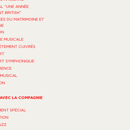
AL "UNE ANNÉE
T BRITISH"
ES DU MATRIMOINE ET
NE
ON
E MUSICALE
TEMENT CUIVRÉS
RT
RT SYMPHONIQUE
RENCE
MUSICAL
ON
AVEC LA COMPAGNIE
ENT SPÉCIAL
TION
AZZ