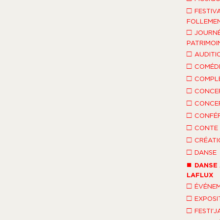
□
FESTIV
FOLLEMEN
□
JOURNÉ
PATRIMOI
□
AUDITI
□
COMÉDI
□
COMPLÈ
□
CONCE
□
CONCE
□
CONFÉ
□
CONTE 
□
CRÉATI
□
DANSE
■
DANSE 
LAFLUX
□
ÉVÉNEM
□
EXPOSI
□
FESTI'J