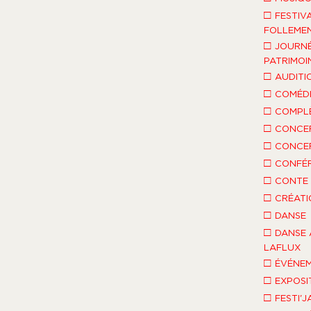
□
FESTIV
FOLLEMEN
□
JOURNÉ
PATRIMOI
□
AUDITI
□
COMÉDI
□
COMPLÈ
□
CONCE
□
CONCE
□
CONFÉ
□
CONTE 
□
CRÉATI
□
DANSE
□
DANSE 
LAFLUX
□
ÉVÉNEM
□
EXPOSI
□
FESTI'J