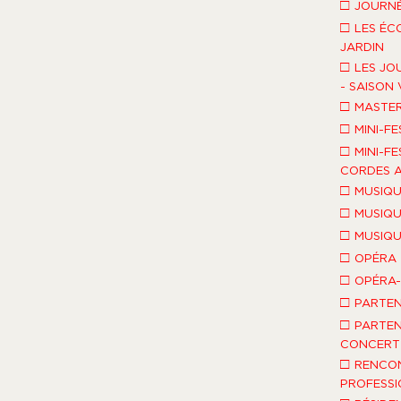
□
JOURNÉ
□
LES ÉC
JARDIN
□
LES JO
- SAISON 
□
MASTE
□
MINI-FE
□
MINI-FE
CORDES A
□
MUSIQU
□
MUSIQU
□
MUSIQU
□
OPÉRA
□
OPÉRA
□
PARTEN
□
PARTEN
CONCERT 
□
RENCO
PROFESSI