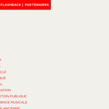
FLASHBACK
PARTENAIRES
A
L
CLE
QUE
AL
ÉATION
UTION PUBLIQUE
ENCE MUSICALE
E ANCIENNE