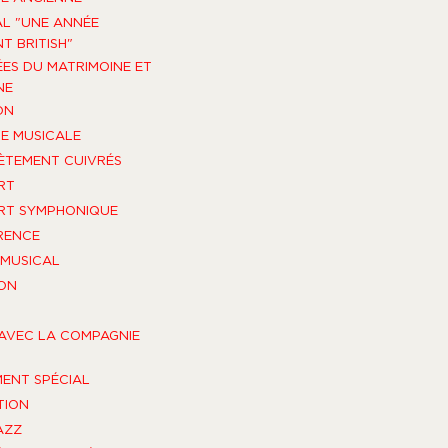
AL "UNE ANNÉE
T BRITISH"
ES DU MATRIMOINE ET
NE
ON
E MUSICALE
TEMENT CUIVRÉS
RT
RT SYMPHONIQUE
RENCE
MUSICAL
ON
AVEC LA COMPAGNIE
ENT SPÉCIAL
TION
AZZ