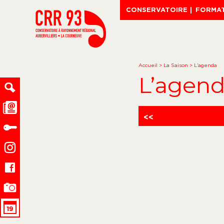
CONSERVATOIRE
FORMA
Accueil
>
La Saison
>
L’agenda
L’agen
<<