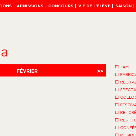
TIONS
ADMISSIONS – CONCOURS
VIE DE L’ÉLÈVE
SAISON
da
□
JAM
FÉVRIER
>>
□
FABRIC
□
RÉCITA
□
SPECTA
□
COLLO
□
FESTIV
□
RE- CR
□
RESTIT
□
CONFÉR
□
MUSIQU