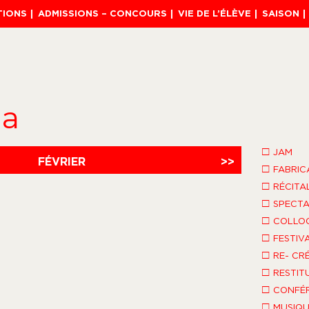
TIONS
ADMISSIONS – CONCOURS
VIE DE L’ÉLÈVE
SAISON
da
□
JAM
FÉVRIER
>>
□
FABRIC
□
RÉCITA
□
SPECTA
□
COLLO
□
FESTIV
□
RE- CR
□
RESTIT
□
CONFÉR
□
MUSIQU