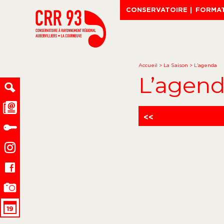
CONSERVATOIRE
FORMA
Accueil
>
La Saison
>
L’agenda
L’agen
<<