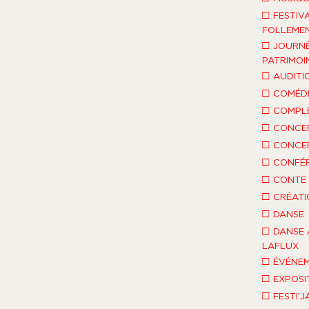
□
FESTIV
FOLLEMEN
□
JOURNÉ
PATRIMOI
□
AUDITI
□
COMÉDI
□
COMPLÈ
□
CONCE
□
CONCE
□
CONFÉ
□
CONTE 
□
CRÉATI
□
DANSE
□
DANSE 
LAFLUX
□
ÉVÉNEM
□
EXPOSI
□
FESTI'J