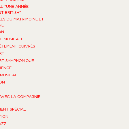
AL "UNE ANNÉE
T BRITISH"
ES DU MATRIMOINE ET
NE
ON
E MUSICALE
TEMENT CUIVRÉS
RT
RT SYMPHONIQUE
RENCE
MUSICAL
ON
AVEC LA COMPAGNIE
ENT SPÉCIAL
TION
AZZ