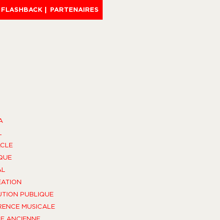
FLASHBACK
PARTENAIRES
A
L
CLE
QUE
AL
ÉATION
UTION PUBLIQUE
ENCE MUSICALE
E ANCIENNE