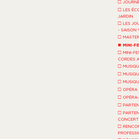
□
JOURNÉ
□
LES ÉC
JARDIN
□
LES JO
- SAISON 
□
MASTE
■
MINI-F
□
MINI-FE
CORDES A
□
MUSIQU
□
MUSIQU
□
MUSIQU
□
OPÉRA
□
OPÉRA
□
PARTEN
□
PARTEN
CONCERT 
□
RENCO
PROFESSI