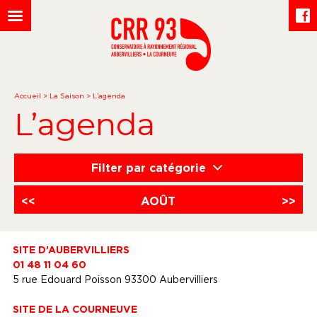
Accueil
>
La Saison
>
L’agenda
L’agenda
Filter par catégorie
<<
AOÛT
>>
SITE D’AUBERVILLIERS
01 48 11 04 60
5 rue Edouard Poisson 93300 Aubervilliers
SITE DE LA COURNEUVE