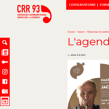
CONSERVATOIRE
FORM
Accueil
>
Saison
>
Masterclass de hautbo
L'agen
← retour à la liste