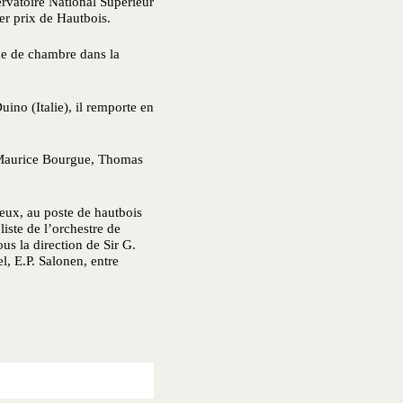
servatoire National Supérieur
er prix de Hautbois.
que de chambre dans la
ino (Italie), il remporte en
 Maurice Bourgue, Thomas
reux, au poste de hautbois
iste de l’orchestre de
us la direction de Sir G.
, E.P. Salonen, entre