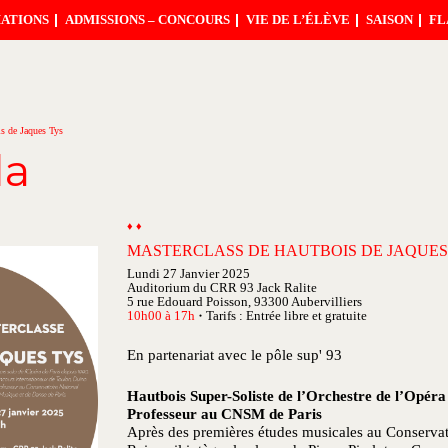
ATIONS
ADMISSIONS – CONCOURS
VIE DE L’ÉLÈVE
SAISON
FL
is de Jaques Tys
da
♦ ♦
MASTERCLASS DE HAUTBOIS DE JAQUES
Lundi 27 Janvier 2025
Auditorium du CRR 93 Jack Ralite
5 rue Edouard Poisson, 93300 Aubervilliers
10h00 à 17h
Tarifs : Entrée libre et gratuite
●
En partenariat avec le pôle sup' 93
Hautbois Super-Soliste de l’Orchestre de l’Opéra 
Professeur au CNSM de Paris
Après des premières études musicales au Conservat