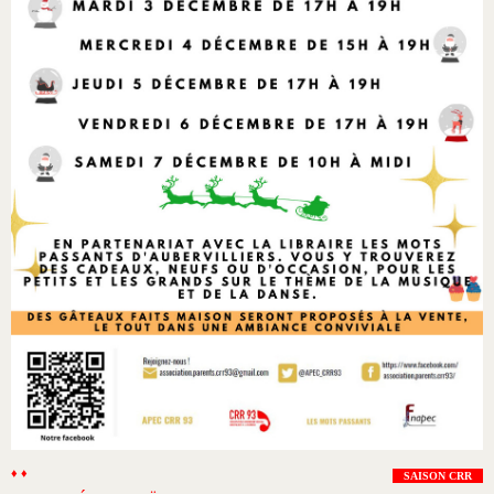
♦ ♦
SAISON CRR