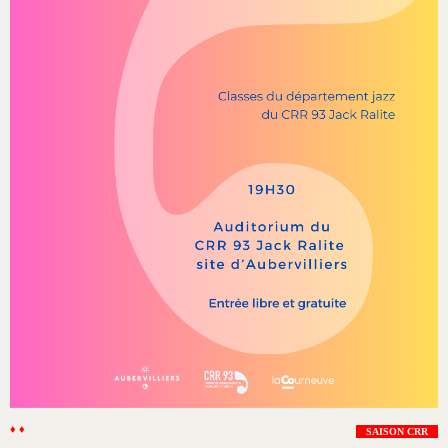
♦ ♦
SAISON CRR