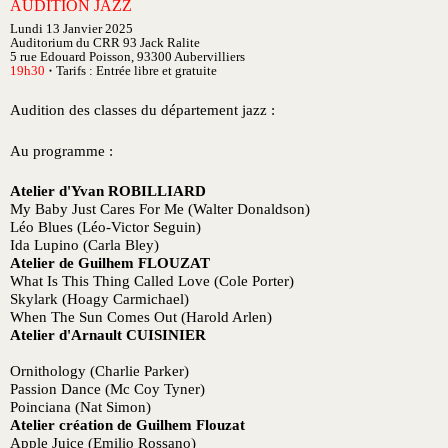
AUDITION JAZZ
Lundi 13 Janvier 2025
Auditorium du CRR 93 Jack Ralite
5 rue Edouard Poisson, 93300 Aubervilliers
19h30
Tarifs : Entrée libre et gratuite
●
Audition des classes du département jazz :
Au programme :
Atelier d'Yvan ROBILLIARD
My Baby Just Cares For Me (Walter Donaldson)
Léo Blues (Léo-Victor Seguin)
Ida Lupino (Carla Bley)
Atelier de Guilhem FLOUZAT
What Is This Thing Called Love (Cole Porter)
Skylark (Hoagy Carmichael)
When The Sun Comes Out (Harold Arlen)
Atelier d'Arnault CUISINIER
Ornithology (Charlie Parker)
Passion Dance (Mc Coy Tyner)
Poinciana (Nat Simon)
Atelier création de Guilhem Flouzat
Apple Juice (Emilio Rossano)