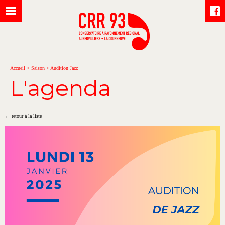
Accueil
>
Saison
>
Audition Jazz
L'agenda
← retour à la liste