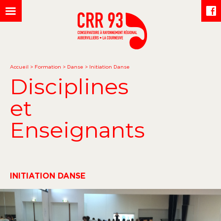
Accueil
>
Formation
>
Danse
>
Initiation Danse
Disciplines
et
Enseignants
INITIATION DANSE