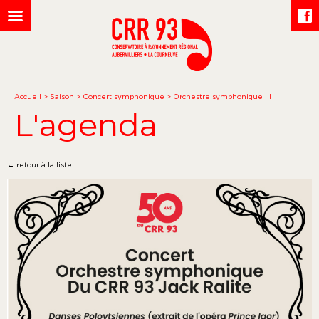
Accueil
>
Saison
>
Concert symphonique
>
Orchestre symphonique III
L'agenda
← retour à la liste