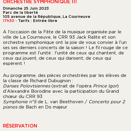
ORCHESTRE SYMPHONIQUE III
Dimanche 25 Juin 2023
Parc de la liberté
105 avenue de la République, La Courneuve
17h30
Tarifs : Entrée libre
●
A l'occasion de la Fête de la musique organisée par le
ville de La Courneuve, le CRR 93 Jack Ralite et son
orchestre symphonique ont la joie de vous convier à l'un
ses ses derniers concerts de la saison ! Le fil rouge de ce
programme est l'unité : l'unité de ceux qui chantent, de
ceux qui jouent, de ceux qui dansent, de ceux qui
espèrent !
Au programme, des pièces orchestrées par les élèves de
la classe de Richard Dubugnon :
Danses Polovtsiennes
(extrait de l'opéra
Prince Igor
)
d'Alexandre Borodine avec la participation du Grand
chœur du CRR 93
Symphonie n°5
de L. van Beethoven /
Concerto pour 2
pianos
de Bach en Do majeur
RÉSERVATION