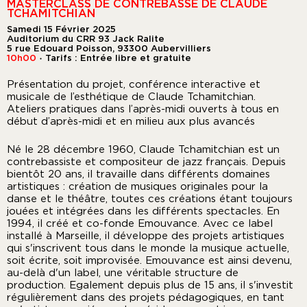
MASTERCLASS DE CONTREBASSE DE CLAUDE
TCHAMITCHIAN
Samedi 15 Février 2025
Auditorium du CRR 93 Jack Ralite
5 rue Edouard Poisson, 93300 Aubervilliers
10h00
Tarifs : Entrée libre et gratuite
●
Présentation du projet, conférence interactive et
musicale de l’esthétique de Claude Tchamitchian.
Ateliers pratiques dans l’après-midi ouverts à tous en
début d’après-midi et en milieu aux plus avancés
Né le 28 décembre 1960, Claude Tchamitchian est un
contrebassiste et compositeur de jazz français. Depuis
bientôt 20 ans, il travaille dans différents domaines
artistiques : création de musiques originales pour la
danse et le théâtre, toutes ces créations étant toujours
jouées et intégrées dans les différents spectacles. En
1994, il créé et co-fonde Emouvance. Avec ce label
installé à Marseille, il développe des projets artistiques
qui s'inscrivent tous dans le monde la musique actuelle,
soit écrite, soit improvisée. Emouvance est ainsi devenu,
au-delà d'un label, une véritable structure de
production. Egalement depuis plus de 15 ans, il s'investit
régulièrement dans des projets pédagogiques, en tant