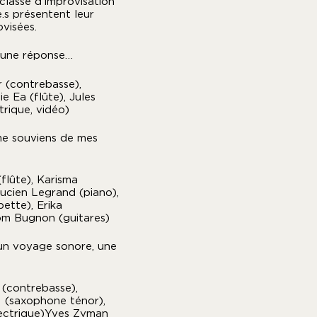
classe d'improvisation
e.s présentent leur
visées.
h, une réponse…
 (contrebasse),
e Ea (flûte), Jules
ctrique, vidéo)
e souviens de mes
flûte), Karisma
ucien Legrand (piano),
ette), Erika
om Bugnon (guitares)
un voyage sonore, une
 (contrebasse),
 (saxophone ténor),
électrique)Yves Zyman