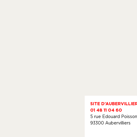
SITE D’AUBERVILLIE
01 48 11 04 60
5 rue Edouard Poisso
93300 Aubervilliers