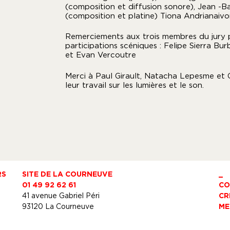
(composition et diffusion sonore), Jean -B
(composition et platine) Tiona Andrianaiv
Remerciements aux trois membres du jury 
participations scéniques : Felipe Sierra Bur
et Evan Vercoutre
Merci à Paul Girault, Natacha Lepesme et 
leur travail sur les lumières et le son.
RS
SITE DE LA COURNEUVE
_
01 49 92 62 61
CO
n
41 avenue Gabriel Péri
CR
93120 La Courneuve
ME