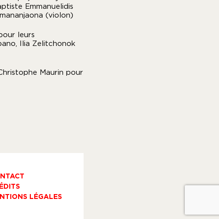
aptiste Emmanuelidis
omananjaona (violon)
pour leurs
bano, Ilia Zelitchonok
Christophe Maurin pour
NTACT
ÉDITS
NTIONS LÉGALES