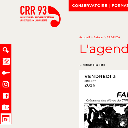
CONSERVATOIRE
FORMA
Accueil
>
Saison
>
FABRICA
L'agen
← retour à la liste