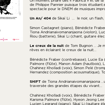
Un moment phare des « Fabrica » et de la 
de Philippe Pannier puisque trois étudiant.
spectacle pour le DNEM de musiques impro
Un An/ 404
de Sikaï Li … le noir, un flas
Simon Castagnet (piano), Bénédicte Fraber
Tiona Andrianaivomananjaona (violon), Luci
Riou (batterie), Sikaï Li (chant, guitare éle
Le creux de la nuit
de Tom Bugnon … Je m
rêves en éclairant le creux de la nuit…
Bénédicte Fraber (contrebasse), Lucie Ea (
Palmore (flûte), Manon Adam (hautbois), L
Chahinez Kholladi (voix), Simon Pelé (tromp
Hernandez (composition acousmatique), T
SHIFT
de Tiona Andrianaivomananjaona …
traversée des grandes étapes du vivant…
Chahinez Kholladi (voix), Bénédicte Fraber
Karisma Palmore (flûte), Hyeon Jeong Lee
Lucien Legrand (piano), Sikaï Li (guitare 