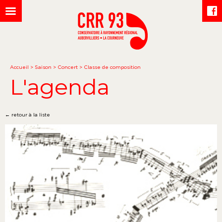
Accueil
>
Saison
>
Concert
>
Classe de composition
L'agenda
← retour à la liste