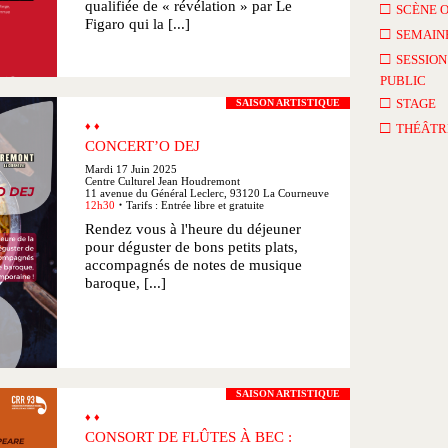
qualifiée de « révélation » par Le
□
SCÈNE 
Figaro qui la [...]
□
SEMAINE
□
SESSION
PUBLIC
□
STAGE
SAISON ARTISTIQUE
□
♦ ♦
THÉÂTR
CONCERT’O DEJ
Mardi 17 Juin 2025
Centre Culturel Jean Houdremont
11 avenue du Général Leclerc, 93120 La Courneuve
12h30
Tarifs : Entrée libre et gratuite
●
Rendez vous à l'heure du déjeuner
pour déguster de bons petits plats,
accompagnés de notes de musique
baroque, [...]
SAISON ARTISTIQUE
♦ ♦
CONSORT DE FLÛTES À BEC :