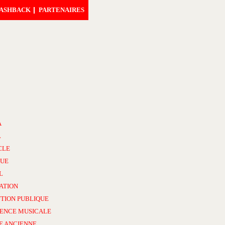
ASHBACK
PARTENAIRES
A
L
CLE
UE
L
ATION
TION PUBLIQUE
ENCE MUSICALE
E ANCIENNE