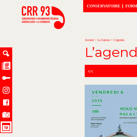
CONSERVATOIRE
FORM
Accueil
>
La Saison
>
L’agenda
L’agen
<<