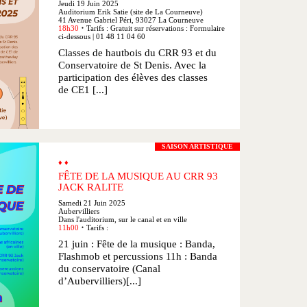
Jeudi 19 Juin 2025
Auditorium Erik Satie (site de La Courneuve)
41 Avenue Gabriel Péri, 93027 La Courneuve
18h30
Tarifs : Gratuit sur réservations : Formulaire
●
ci-dessous | 01 48 11 04 60
Classes de hautbois du CRR 93 et du
Conservatoire de St Denis. Avec la
participation des élèves des classes
de CE1 [...]
SAISON ARTISTIQUE
♦ ♦
FÊTE DE LA MUSIQUE AU CRR 93
JACK RALITE
Samedi 21 Juin 2025
Aubervilliers
Dans l'auditorium, sur le canal et en ville
11h00
Tarifs :
●
21 juin : Fête de la musique : Banda,
Flashmob et percussions 11h : Banda
du conservatoire (Canal
d’Aubervilliers)[...]