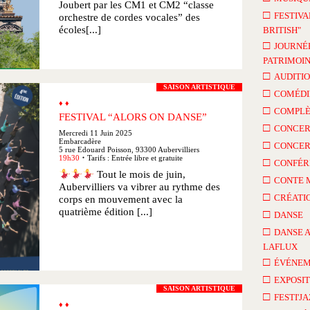
Joubert par les CM1 et CM2 “classe
□
FESTIVA
orchestre de cordes vocales” des
écoles[...]
BRITISH"
□
JOURNÉ
PATRIMOI
□
AUDITI
SAISON ARTISTIQUE
□
COMÉDI
♦ ♦
□
COMPLÈ
FESTIVAL “ALORS ON DANSE”
□
CONCER
Mercredi 11 Juin 2025
Embarcadère
□
CONCER
5 rue Edouard Poisson, 93300 Aubervilliers
19h30
Tarifs : Entrée libre et gratuite
□
●
CONFÉR
Tout le mois de juin,
□
CONTE 
Aubervilliers va vibrer au rythme des
□
CRÉATI
corps en mouvement avec la
quatrième édition [...]
□
DANSE
□
DANSE 
LAFLUX
□
ÉVÉNEM
□
EXPOSIT
SAISON ARTISTIQUE
□
FESTI'J
♦ ♦