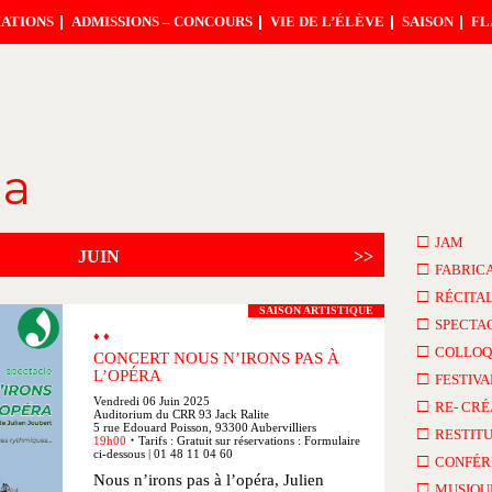
ATIONS
ADMISSIONS – CONCOURS
VIE DE L’ÉLÈVE
SAISON
FL
da
□
JAM
JUIN
>>
□
FABRIC
□
RÉCITA
SAISON ARTISTIQUE
□
SPECTA
♦ ♦
□
COLLOQ
CONCERT NOUS N’IRONS PAS À
L’OPÉRA
□
FESTIVA
Vendredi 06 Juin 2025
□
RE- CRÉ
Auditorium du CRR 93 Jack Ralite
5 rue Edouard Poisson, 93300 Aubervilliers
□
RESTITU
19h00
Tarifs : Gratuit sur réservations : Formulaire
●
ci-dessous | 01 48 11 04 60
□
CONFÉR
Nous n’irons pas à l’opéra, Julien
□
MUSIQU