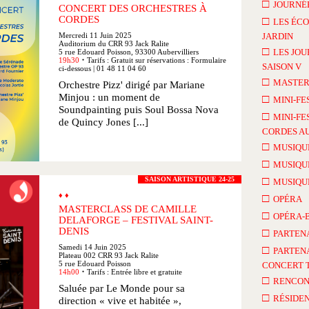
□
JOURNÉE
CONCERT DES ORCHESTRES À
CORDES
□
LES ÉCO
Mercredi 11 Juin 2025
JARDIN
Auditorium du CRR 93 Jack Ralite
□
LES JOU
5 rue Edouard Poisson, 93300 Aubervilliers
19h30
Tarifs : Gratuit sur réservations : Formulaire
●
SAISON V
ci-dessous | 01 48 11 04 60
□
MASTER
Orchestre Pizz' dirigé par Mariane
Minjou : un moment de
□
MINI-FE
Soundpainting puis Soul Bossa Nova
□
MINI-FE
de Quincy Jones [...]
CORDES AU
□
MUSIQU
□
MUSIQU
□
SAISON ARTISTIQUE 24-25
MUSIQU
♦ ♦
□
OPÉRA
MASTERCLASS DE CAMILLE
□
OPÉRA-
DELAFORGE – FESTIVAL SAINT-
DENIS
□
PARTEN
Samedi 14 Juin 2025
□
PARTENA
Plateau 002 CRR 93 Jack Ralite
5 rue Edouard Poisson
CONCERT 
14h00
Tarifs : Entrée libre et gratuite
●
□
RENCON
Saluée par Le Monde pour sa
□
RÉSIDEN
direction « vive et habitée »,