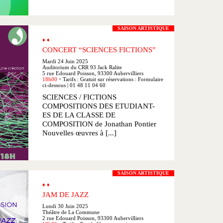
SAISON ARTISTIQUE
♦ ♦
CONCERT “SCIENCES FICTIONS”
Mardi 24 Juin 2025
Auditorium du CRR 93 Jack Ralite
5 rue Edouard Poisson, 93300 Aubervilliers
18h00
Tarifs : Gratuit sur réservations : Formulaire
●
ci-dessous | 01 48 11 04 60
SCIENCES / FICTIONS
COMPOSITIONS DES ETUDIANT-
ES DE LA CLASSE DE
COMPOSITION de Jonathan Pontier
Nouvelles œuvres à [...]
SAISON ARTISTIQUE
♦ ♦
JAM DE JAZZ
Lundi 30 Juin 2025
Théâtre de La Commune
2 rue Edouard Poisson, 93300 Aubervilliers