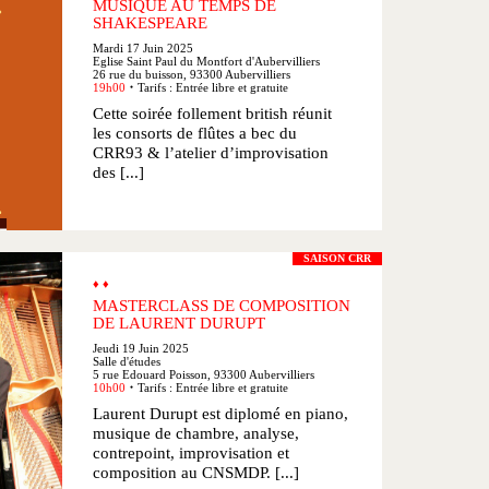
MUSIQUE AU TEMPS DE
SHAKESPEARE
Mardi 17 Juin 2025
Eglise Saint Paul du Montfort d'Aubervilliers
26 rue du buisson, 93300 Aubervilliers
19h00
Tarifs : Entrée libre et gratuite
●
Cette soirée follement british réunit
les consorts de flûtes a bec du
CRR93 & l’atelier d’improvisation
des [...]
SAISON CRR
♦ ♦
MASTERCLASS DE COMPOSITION
DE LAURENT DURUPT
Jeudi 19 Juin 2025
Salle d'études
5 rue Edouard Poisson, 93300 Aubervilliers
10h00
Tarifs : Entrée libre et gratuite
●
Laurent Durupt est diplomé en piano,
musique de chambre, analyse,
contrepoint, improvisation et
composition au CNSMDP. [...]