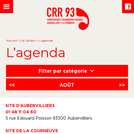
Accueil
>
La Saison
>
L’agenda
L’agenda
Filter par catégorie
<<
AOÛT
>>
SITE D’AUBERVILLIERS
01 48 11 04 60
5 rue Edouard Poisson 93300 Aubervilliers
SITE DE LA COURNEUVE