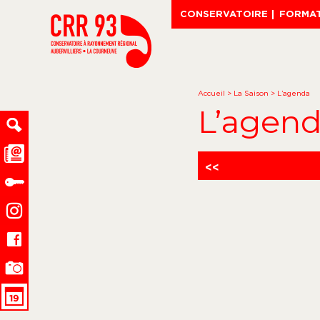
CONSERVATOIRE
FORMA
Accueil
>
La Saison
>
L’agenda
L’agen
<<