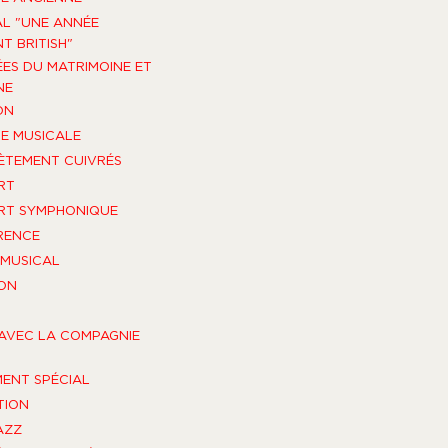
AL "UNE ANNÉE
T BRITISH"
ES DU MATRIMOINE ET
NE
ON
E MUSICALE
TEMENT CUIVRÉS
RT
RT SYMPHONIQUE
RENCE
MUSICAL
ON
AVEC LA COMPAGNIE
ENT SPÉCIAL
TION
AZZ