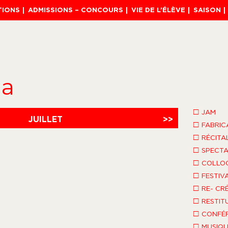
TIONS
ADMISSIONS – CONCOURS
VIE DE L’ÉLÈVE
SAISON
da
□
JAM
JUILLET
>>
□
FABRIC
□
RÉCITA
□
SPECTA
□
COLLO
□
FESTIV
□
RE- CR
□
RESTIT
□
CONFÉR
□
MUSIQU