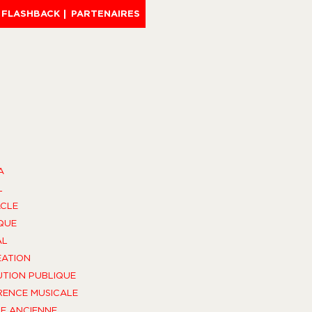
FLASHBACK
PARTENAIRES
A
L
CLE
QUE
AL
ÉATION
UTION PUBLIQUE
ENCE MUSICALE
E ANCIENNE