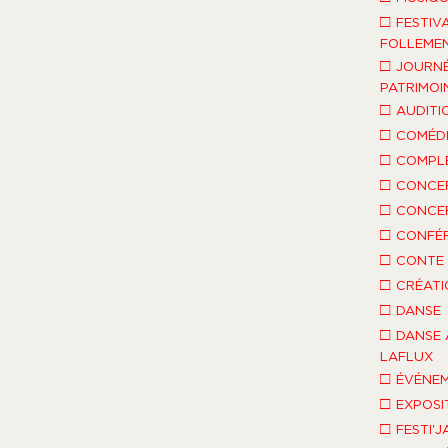
□
FESTIV
FOLLEMEN
□
JOURNÉ
PATRIMOI
□
AUDITI
□
COMÉDI
□
COMPLÈ
□
CONCE
□
CONCE
□
CONFÉ
□
CONTE 
□
CRÉATI
□
DANSE
□
DANSE 
LAFLUX
□
ÉVÉNEM
□
EXPOSI
□
FESTI'J