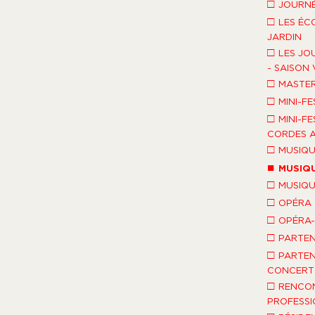
□
JOURNÉ
□
LES ÉC
JARDIN
□
LES JO
- SAISON 
□
MASTE
□
MINI-FE
□
MINI-FE
CORDES A
□
MUSIQU
■
MUSIQU
□
MUSIQU
□
OPÉRA
□
OPÉRA
□
PARTEN
□
PARTEN
CONCERT 
□
RENCO
PROFESSI