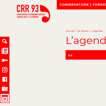
CONSERVATOIRE
FORMA
Accueil
>
La Saison
>
L’agenda
L’agen
<<