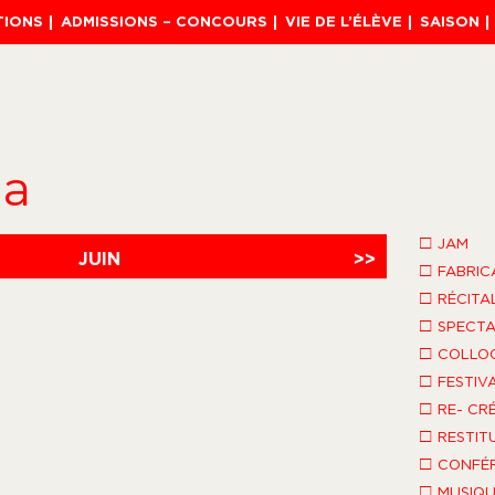
TIONS
ADMISSIONS – CONCOURS
VIE DE L’ÉLÈVE
SAISON
da
□
JAM
JUIN
>>
□
FABRIC
□
RÉCITA
□
SPECTA
□
COLLO
□
FESTIV
□
RE- CR
□
RESTIT
□
CONFÉR
□
MUSIQU