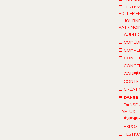
□
FESTIV
FOLLEMEN
□
JOURNÉ
PATRIMOI
□
AUDITI
□
COMÉDI
□
COMPLÈ
□
CONCE
□
CONCE
□
CONFÉ
□
CONTE 
□
CRÉATI
■
DANSE
□
DANSE 
LAFLUX
□
ÉVÉNEM
□
EXPOSI
□
FESTI'J