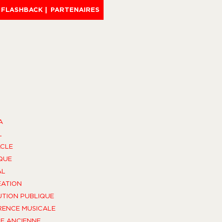
FLASHBACK
PARTENAIRES
A
L
CLE
QUE
AL
ÉATION
UTION PUBLIQUE
ENCE MUSICALE
E ANCIENNE