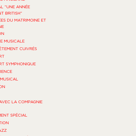
AL "UNE ANNÉE
T BRITISH"
ES DU MATRIMOINE ET
NE
ON
E MUSICALE
TEMENT CUIVRÉS
RT
RT SYMPHONIQUE
RENCE
MUSICAL
ON
AVEC LA COMPAGNIE
ENT SPÉCIAL
TION
AZZ