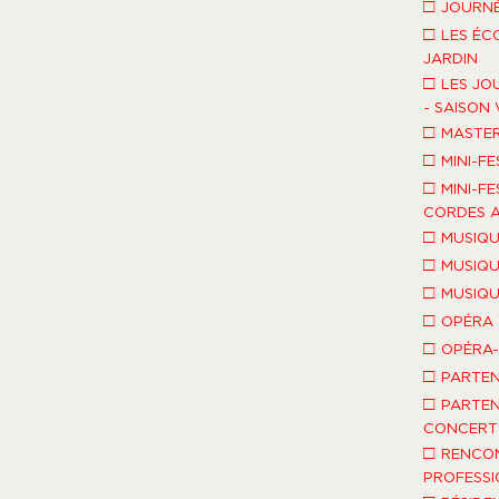
□
JOURNÉ
□
LES ÉC
JARDIN
□
LES JO
- SAISON 
□
MASTE
□
MINI-FE
□
MINI-FE
CORDES A
□
MUSIQU
□
MUSIQU
□
MUSIQU
□
OPÉRA
□
OPÉRA
□
PARTEN
□
PARTEN
CONCERT 
□
RENCO
PROFESSI