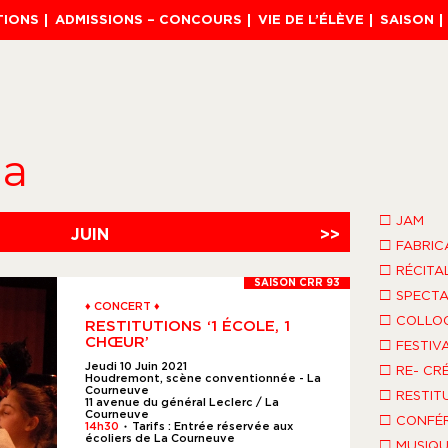
TIONS
ADMISSIONS – CONCOURS
VIE DE L’ÉLÈVE
SAISON
da
□
JAM
JUIN
>>
□
FABRIC
□
RÉCITA
SAISON CRR 93
□
SPECTA
♦ CONCERT ♦
□
COLLO
RESTITUTIONS ‘1 ÉCOLE, 1
CHŒUR’
□
FESTIV
Jeudi 10 Juin 2021
□
RE- CR
Houdremont, scène conventionnée - La
Courneuve
□
RESTIT
11 avenue du général Leclerc / La
Courneuve
□
CONFÉR
14h30
Tarifs : Entrée réservée aux
●
écoliers de La Courneuve
□
MUSIQU