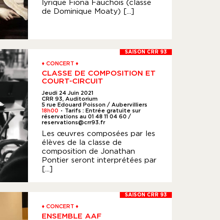
lyrique Fiona Fauchois (classe
de Dominique Moaty) [...]
SAISON CRR 93
♦ CONCERT ♦
CLASSE DE COMPOSITION ET
COURT-CIRCUIT
Jeudi 24 Juin 2021
CRR 93, Auditorium
5 rue Edouard Poisson / Aubervilliers
18h00
Tarifs : Entrée gratuite sur
●
réservations au 01 48 11 04 60 /
reservations@crr93.fr
Les œuvres composées par les
élèves de la classe de
composition de Jonathan
Pontier seront interprétées par
[...]
SAISON CRR 93
♦ CONCERT ♦
ENSEMBLE AAF