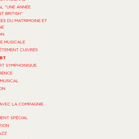
AL "UNE ANNÉE
T BRITISH"
ES DU MATRIMOINE ET
NE
ON
E MUSICALE
TEMENT CUIVRÉS
RT
RT SYMPHONIQUE
RENCE
MUSICAL
ON
AVEC LA COMPAGNIE
ENT SPÉCIAL
TION
AZZ