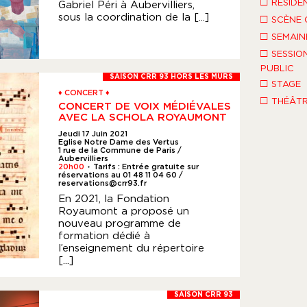
□
RÉSIDE
Gabriel Péri à Aubervilliers,
sous la coordination de la [...]
□
SCÈNE 
□
SEMAIN
□
SESSIO
PUBLIC
SAISON CRR 93 HORS LES MURS
□
STAGE
♦ CONCERT ♦
□
THÉÂT
CONCERT DE VOIX MÉDIÉVALES
AVEC LA SCHOLA ROYAUMONT
Jeudi 17 Juin 2021
Eglise Notre Dame des Vertus
1 rue de la Commune de Paris /
Aubervilliers
20h00
Tarifs : Entrée gratuite sur
●
réservations au 01 48 11 04 60 /
reservations@crr93.fr
En 2021, la Fondation
Royaumont a proposé un
nouveau programme de
formation dédié à
l’enseignement du répertoire
[...]
SAISON CRR 93