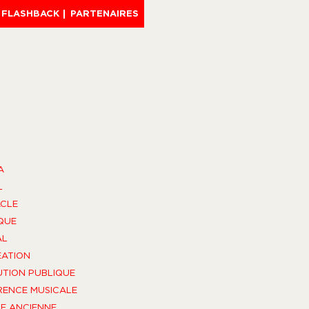
FLASHBACK
PARTENAIRES
A
L
CLE
QUE
AL
ÉATION
UTION PUBLIQUE
ENCE MUSICALE
E ANCIENNE