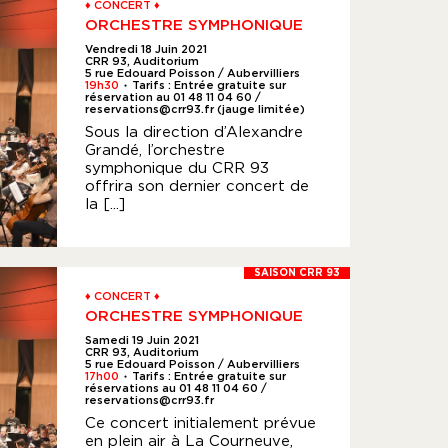
♦ CONCERT ♦
ORCHESTRE SYMPHONIQUE
Vendredi 18 Juin 2021
CRR 93, Auditorium
5 rue Edouard Poisson / Aubervilliers
19h30
Tarifs : Entrée gratuite sur
●
réservation au 01 48 11 04 60 /
reservations@crr93.fr (jauge limitée)
Sous la direction d’Alexandre
Grandé, l’orchestre
symphonique du CRR 93
offrira son dernier concert de
la [...]
SAISON CRR 93
♦ CONCERT ♦
ORCHESTRE SYMPHONIQUE
Samedi 19 Juin 2021
CRR 93, Auditorium
5 rue Edouard Poisson / Aubervilliers
17h00
Tarifs : Entrée gratuite sur
●
réservations au 01 48 11 04 60 /
reservations@crr93.fr
Ce concert initialement prévue
en plein air à La Courneuve,