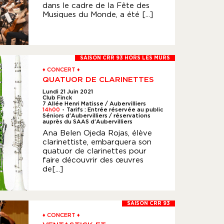
dans le cadre de la Fête des
Musiques du Monde, a été [...]
SAISON CRR 93 HORS LES MURS
♦ CONCERT ♦
QUATUOR DE CLARINETTES
Lundi 21 Juin 2021
Club Finck
7 Allée Henri Matisse / Aubervilliers
14h00
Tarifs : Entrée réservée au public
●
Séniors d'Aubervilliers / réservations
auprès du SAAS d'Aubervilliers
Ana Belen Ojeda Rojas, élève
clarinettiste, embarquera son
quatuor de clarinettes pour
faire découvrir des œuvres
de[...]
SAISON CRR 93
♦ CONCERT ♦