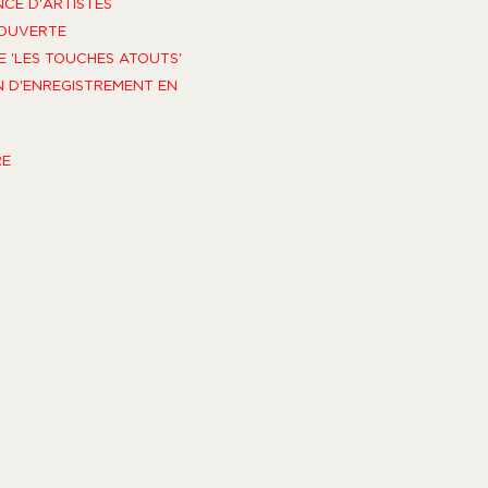
NCE D'ARTISTES
OUVERTE
E 'LES TOUCHES ATOUTS'
N D'ENREGISTREMENT EN
RE