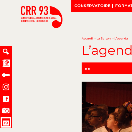
CONSERVATOIRE
FORMA
Accueil
>
La Saison
>
L’agenda
L’agen
<<