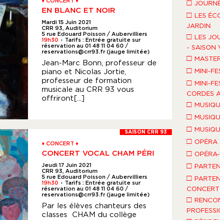
♦ CONCERT ♦
□
JOURNÉ
EN BLANC ET NOIR
□
LES ÉC
Mardi 15 Juin 2021
JARDIN
CRR 93, Auditorium
5 rue Edouard Poisson / Aubervilliers
□
LES JO
19h30
Tarifs : Entrée gratuite sur
●
réservation au 01 48 11 04 60 /
- SAISON 
reservations@crr93.fr (jauge limitée)
□
MASTE
Jean-Marc Bonn, professeur de
□
piano et Nicolas Jortie,
MINI-FE
professeur de formation
□
MINI-FE
musicale au CRR 93 vous
CORDES A
offriront[...]
□
MUSIQU
□
MUSIQU
□
MUSIQU
SAISON CRR 93
□
OPÉRA
♦ CONCERT ♦
CONCERT VOCAL CHAM PÉRI
□
OPÉRA
□
Jeudi 17 Juin 2021
PARTEN
CRR 93, Auditorium
□
5 rue Edouard Poisson / Aubervilliers
PARTEN
19h30
Tarifs : Entrée gratuite sur
●
CONCERT 
réservation au 01 48 11 04 60 /
reservations@crr93.fr (jauge limitée)
□
RENCO
Par les élèves chanteurs des
PROFESSI
classes CHAM du collège