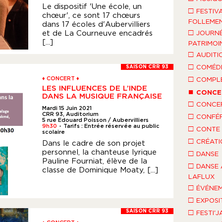
Le dispositif 'Une école, un
□
FESTIV
chœur', ce sont 17 chœurs
FOLLEMEN
dans 17 écoles d'Aubervilliers
□
et de La Courneuve encadrés
JOURNÉ
[...]
PATRIMOI
□
AUDITI
□
COMÉDI
SAISON CRR 93
□
♦ CONCERT ♦
COMPLÈ
LES INFLUENCES DE L’INDE
■
CONCE
DANS LA MUSIQUE FRANÇAISE
□
CONCE
Mardi 15 Juin 2021
CRR 93, Auditorium
□
CONFÉ
5 rue Edouard Poisson / Aubervilliers
9h30
Tarifs : Entrée réservée au public
□
●
CONTE 
scolaire
□
CRÉATI
Dans le cadre de son projet
personnel, la chanteuse lyrique
□
DANSE
Pauline Fourniat, élève de la
□
DANSE 
classe de Dominique Moaty, [...]
LAFLUX
□
ÉVÉNEM
□
EXPOSI
□
SAISON CRR 93
FESTI'J