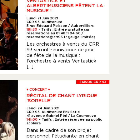
VENTASTICK ET
ALBERTIMUSICIENS FÊTENT LA
MUSIQUE !
Lundi 21 Juin 2021
CRR 93, Auditorium
5 rue Edouard Poisson / Aubervilliers
19h30
Tarifs : Entrée gratuite sur
●
réservations au 01 48 11 04 60 /
reservations@crr93.fr (jauge limitée)
Les orchestres à vents du CRR
93 seront réunis pour ce jour
de fête de la musique :
l'orchestre à vents Ventastick
[...]
SAISON CRR 93
♦ CONCERT ♦
RÉCITAL DE CHANT LYRIQUE
‘SORELLE’
Jeudi 24 Juin 2021
CRR 93, Auditorium Erik Satie
41 avenue Gabriel Péri / La Courneuve
14h00
Tarifs : Entrée réservée au public
●
scolaire
Dans le cadre de son projet
personnel, l'étudiante en chant