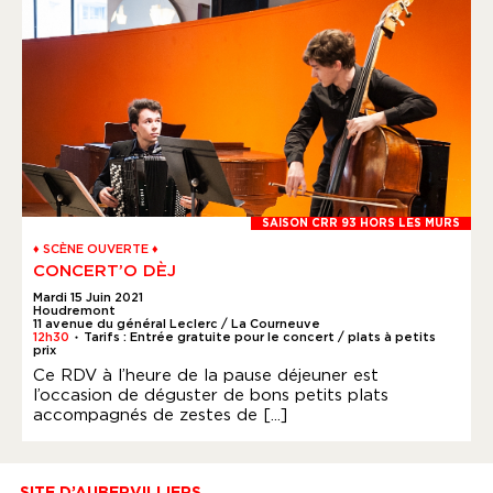
SAISON CRR 93 HORS LES MURS
♦ SCÈNE OUVERTE ♦
CONCERT’O DÈJ
Mardi 15 Juin 2021
Houdremont
11 avenue du général Leclerc / La Courneuve
12h30
Tarifs : Entrée gratuite pour le concert / plats à petits
●
prix
Ce RDV à l’heure de la pause déjeuner est
l’occasion de déguster de bons petits plats
accompagnés de zestes de [...]
SITE D’AUBERVILLIERS