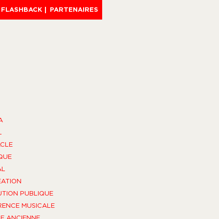
FLASHBACK
PARTENAIRES
A
L
CLE
QUE
AL
ÉATION
UTION PUBLIQUE
ENCE MUSICALE
E ANCIENNE