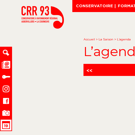
CONSERVATOIRE
FORMA
Accueil
>
La Saison
>
L’agenda
L’agen
<<