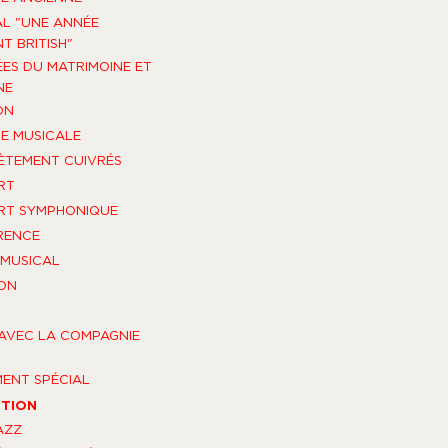
AL "UNE ANNÉE
T BRITISH"
ES DU MATRIMOINE ET
NE
ON
E MUSICALE
TEMENT CUIVRÉS
RT
RT SYMPHONIQUE
RENCE
MUSICAL
ON
AVEC LA COMPAGNIE
ENT SPÉCIAL
ITION
AZZ