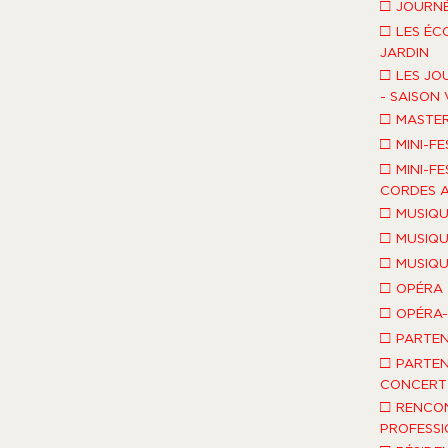
□
JOURNÉ
□
LES ÉC
JARDIN
□
LES JO
- SAISON 
□
MASTE
□
MINI-FE
□
MINI-FE
CORDES A
□
MUSIQU
□
MUSIQU
□
MUSIQU
□
OPÉRA
□
OPÉRA
□
PARTEN
□
PARTEN
CONCERT 
□
RENCO
PROFESSI