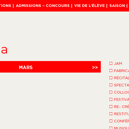
TIONS
ADMISSIONS – CONCOURS
VIE DE L’ÉLÈVE
SAISON
da
□
JAM
MARS
>>
□
FABRIC
□
RÉCITA
□
SPECTA
□
COLLO
□
FESTIV
□
RE- CR
□
RESTIT
□
CONFÉR
□
MUSIQU