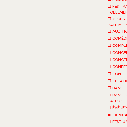
□
FESTIV
FOLLEMEN
□
JOURNÉ
PATRIMOI
□
AUDITI
□
COMÉDI
□
COMPLÈ
□
CONCE
□
CONCE
□
CONFÉ
□
CONTE 
□
CRÉATI
□
DANSE
□
DANSE 
LAFLUX
□
ÉVÉNEM
■
EXPOS
□
FESTI'J