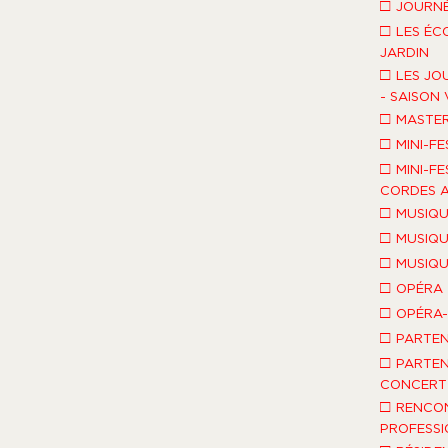
□
JOURNÉ
□
LES ÉC
JARDIN
□
LES JO
- SAISON 
□
MASTE
□
MINI-FE
□
MINI-FE
CORDES A
□
MUSIQU
□
MUSIQU
□
MUSIQU
□
OPÉRA
□
OPÉRA
□
PARTEN
□
PARTEN
CONCERT 
□
RENCO
PROFESSI