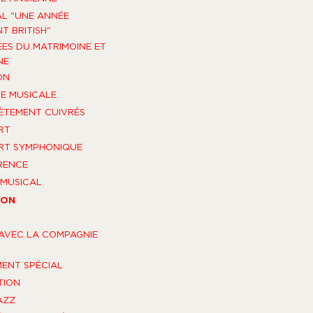
AL "UNE ANNÉE
T BRITISH"
ES DU MATRIMOINE ET
NE
ON
E MUSICALE
TEMENT CUIVRÉS
RT
RT SYMPHONIQUE
RENCE
MUSICAL
ION
AVEC LA COMPAGNIE
ENT SPÉCIAL
TION
AZZ