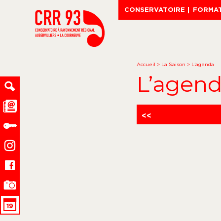
CONSERVATOIRE
FORMA
Accueil
>
La Saison
>
L’agenda
L’agen
<<