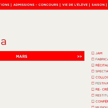
TIONS
ADMISSIONS – CONCOURS
VIE DE L’ÉLÈVE
SAISON
da
□
JAM
MARS
>>
□
FABRIC
□
RÉCITA
□
SPECTA
□
COLLO
□
FESTIV
□
RE- CR
□
RESTIT
□
CONFÉR
□
MUSIQU