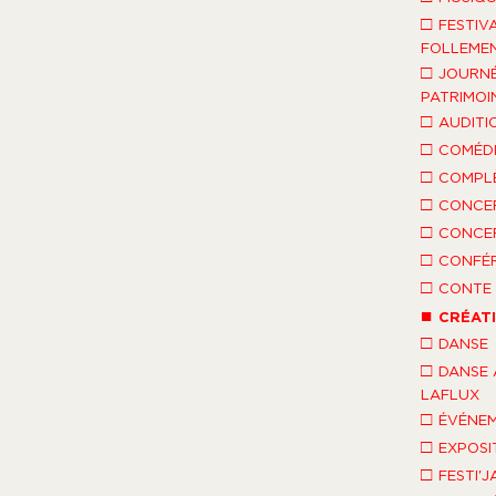
□
FESTIV
FOLLEMEN
□
JOURNÉ
PATRIMOI
□
AUDITI
□
COMÉDI
□
COMPLÈ
□
CONCE
□
CONCE
□
CONFÉ
□
CONTE 
■
CRÉAT
□
DANSE
□
DANSE 
LAFLUX
□
ÉVÉNEM
□
EXPOSI
□
FESTI'J