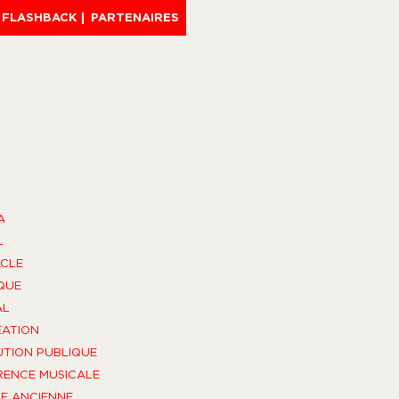
FLASHBACK
PARTENAIRES
A
L
CLE
QUE
AL
ÉATION
UTION PUBLIQUE
ENCE MUSICALE
E ANCIENNE