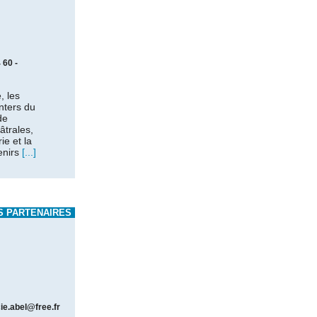
 60 -
, les
nters du
de
âtrales,
ie et la
enirs
[...]
S PARTENAIRES
ie.abel@free.fr