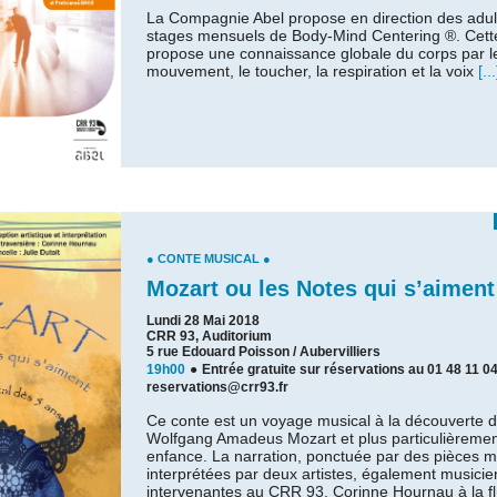
La Compagnie Abel propose en direction des adul
stages mensuels de Body-Mind Centering ®. Cett
propose une connaissance globale du corps par l
mouvement, le toucher, la respiration et la voix
[...
● CONTE MUSICAL ●
Mozart ou les Notes qui s’aiment
Lundi 28 Mai 2018
CRR 93, Auditorium
5 rue Edouard Poisson / Aubervilliers
19h00
●
Entrée gratuite sur réservations au 01 48 11 04
reservations@crr93.fr
Ce conte est un voyage musical à la découverte d
Wolfgang Amadeus Mozart et plus particulièreme
enfance. La narration, ponctuée par des pièces m
interprétées par deux artistes, également musici
intervenantes au CRR 93, Corinne Hournau à la fl