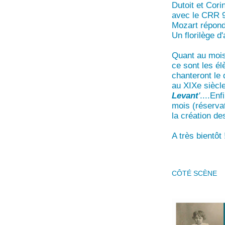
Dutoit et Cor
avec le CRR 9
Mozart répondai
Un florilège d
Quant au mois 
ce sont les él
chanteront le
au XIXe siècle
Levant
'
....En
mois (réservat
la création d
A très bientôt 
CÔTÉ SCÈNE