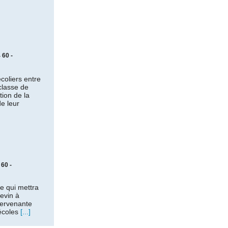
 60 -
coliers entre
classe de
tion de la
de leur
 60 -
e qui mettra
evin à
ntervenante
 écoles
[...]