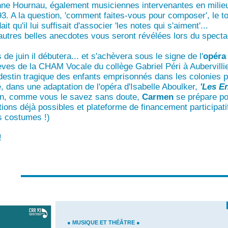
inne Hournau, également musiciennes intervenantes en milieu
3. A la question, 'comment faites-vous pour composer', le to
t qu'il lui suffisait d'associer 'les notes qui s'aiment'...
'autres belles anecdotes vous seront révélées lors du specta
de juin il débutera... et s'achèvera sous le signe de l'
opéra
èves de la CHAM Vocale du collège Gabriel Péri à Aubervilli
 destin tragique des enfants emprisonnés dans les colonies
p
,
dans une adaptation de l'opéra d'Isabelle Aboulker,
'Les E
fin, comme vous le savez sans doute,
Carmen
se prépare pou
ions déjà possibles et plateforme de financement participati
es costumes !)
!
● MUSIQUE ET THÉÂTRE ●