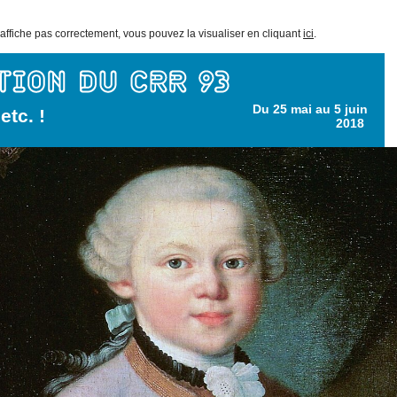
s'affiche pas correctement, vous pouvez la visualiser en cliquant
ici
.
Du 25 mai
au 5 juin
etc. !
2018