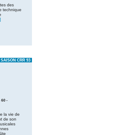
tes des
e technique
e
]
SAISON CRR 93
 60 -
e la vie de
nt de son
usicales
ennes
ûte