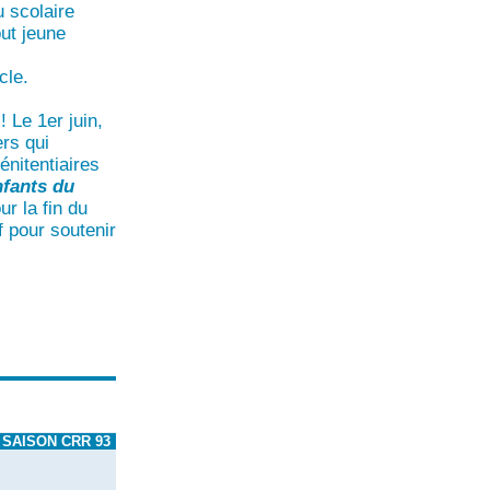
 scolaire
ut jeune
cle.
! Le 1er juin,
ers qui
énitentiaires
nfants du
r la fin du
f pour soutenir
SAISON CRR 93