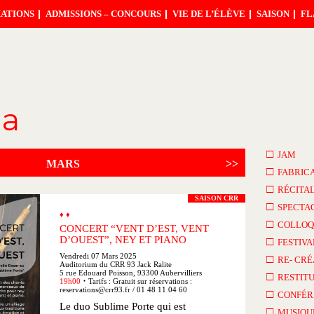
ATIONS
ADMISSIONS – CONCOURS
VIE DE L’ÉLÈVE
SAISON
FL
da
□
JAM
MARS
>>
□
FABRIC
□
RÉCITA
SAISON CRR
□
SPECTA
♦ ♦
□
COLLOQ
CONCERT “VENT D’EST, VENT
D’OUEST”, NEY ET PIANO
□
FESTIVA
Vendredi 07 Mars 2025
□
RE- CRÉ
Auditorium du CRR 93 Jack Ralite
5 rue Edouard Poisson, 93300 Aubervilliers
□
RESTITU
19h00
Tarifs : Gratuit sur réservations :
●
reservations@crr93.fr / 01 48 11 04 60
□
CONFÉR
Le duo Sublime Porte qui est
□
MUSIQU