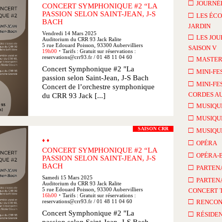
□
JOURNÉE
CONCERT SYMPHONIQUE #2 “LA
PASSION SELON SAINT-JEAN, J-S
□
LES ÉCO
BACH
JARDIN
Vendredi 14 Mars 2025
□
LES JOU
Auditorium du CRR 93 Jack Ralite
5 rue Edouard Poisson, 93300 Aubervilliers
SAISON V
19h00
Tarifs : Gratuit sur réservations :
●
reservations@crr93.fr / 01 48 11 04 60
□
MASTER
Concert Symphonique #2 "La
□
MINI-FE
passion selon Saint-Jean, J-S Bach
□
MINI-FE
Concert de l’orchestre symphonique
CORDES AU
du CRR 93 Jack [...]
□
MUSIQU
□
MUSIQU
□
SAISON CRR
MUSIQU
♦ ♦
□
OPÉRA
CONCERT SYMPHONIQUE #2 “LA
□
OPÉRA-
PASSION SELON SAINT-JEAN, J-S
BACH
□
PARTEN
Samedi 15 Mars 2025
□
PARTENA
Auditorium du CRR 93 Jack Ralite
5 rue Edouard Poisson, 93300 Aubervilliers
CONCERT 
16h00
Tarifs : Gratuit sur réservations :
●
□
reservations@crr93.fr / 01 48 11 04 60
RENCON
Concert Symphonique #2 "La
□
RÉSIDEN