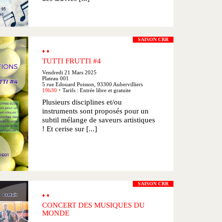
SAISON CRR
♦ ♦
TUTTI FRUTTI #4
Vendredi 21 Mars 2025
Plateau 001
5 rue Edouard Poisson, 93300 Aubervilliers
19h30
Tarifs : Entrée libre et gratuite
●
Plusieurs disciplines et/ou
instruments sont proposés pour un
subtil mélange de saveurs artistiques
! Et cerise sur [...]
SAISON CRR
♦ ♦
CONCERT DES MUSIQUES DU
MONDE