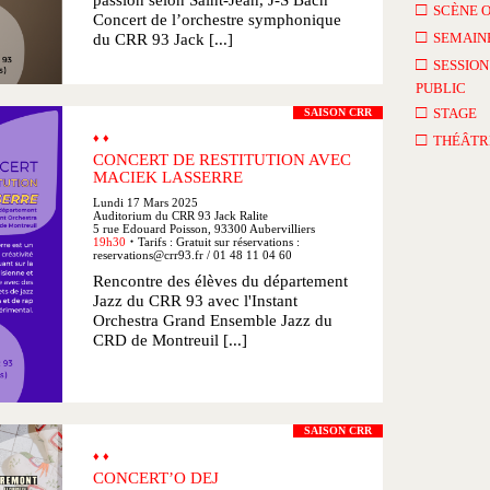
passion selon Saint-Jean, J-S Bach
□
SCÈNE 
Concert de l’orchestre symphonique
□
SEMAINE
du CRR 93 Jack [...]
□
SESSION
PUBLIC
□
STAGE
SAISON CRR
□
♦ ♦
THÉÂTR
CONCERT DE RESTITUTION AVEC
MACIEK LASSERRE
Lundi 17 Mars 2025
Auditorium du CRR 93 Jack Ralite
5 rue Edouard Poisson, 93300 Aubervilliers
19h30
Tarifs : Gratuit sur réservations :
●
reservations@crr93.fr / 01 48 11 04 60
Rencontre des élèves du département
Jazz du CRR 93 avec l'Instant
Orchestra Grand Ensemble Jazz du
CRD de Montreuil [...]
SAISON CRR
♦ ♦
CONCERT’O DEJ