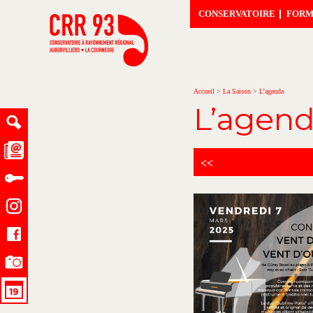
CONSERVATOIRE
FORM
Accueil
>
La Saison
>
L’agenda
L’agen
<<