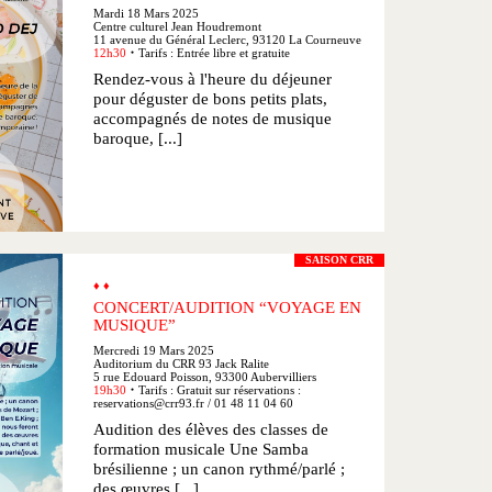
Mardi 18 Mars 2025
Centre culturel Jean Houdremont
11 avenue du Général Leclerc, 93120 La Courneuve
12h30
Tarifs : Entrée libre et gratuite
●
Rendez-vous à l'heure du déjeuner
pour déguster de bons petits plats,
accompagnés de notes de musique
baroque, [...]
SAISON CRR
♦ ♦
CONCERT/AUDITION “VOYAGE EN
MUSIQUE”
Mercredi 19 Mars 2025
Auditorium du CRR 93 Jack Ralite
5 rue Edouard Poisson, 93300 Aubervilliers
19h30
Tarifs : Gratuit sur réservations :
●
reservations@crr93.fr / 01 48 11 04 60
Audition des élèves des classes de
formation musicale Une Samba
brésilienne ; un canon rythmé/parlé ;
des œuvres [...]