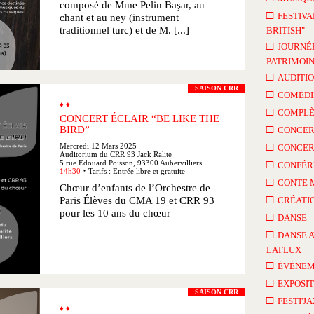
composé de Mme Pelin Başar, au
□
FESTIVA
chant et au ney (instrument
traditionnel turc) et de M. [...]
BRITISH"
□
JOURNÉ
PATRIMOI
□
AUDITI
SAISON CRR
□
COMÉDI
♦ ♦
□
COMPLÈ
CONCERT ÉCLAIR “BE LIKE THE
□
BIRD”
CONCER
□
Mercredi 12 Mars 2025
CONCER
Auditorium du CRR 93 Jack Ralite
□
5 rue Edouard Poisson, 93300 Aubervilliers
CONFÉR
14h30
Tarifs : Entrée libre et gratuite
●
□
CONTE 
Chœur d’enfants de l’Orchestre de
□
Paris Élèves du CMA 19 et CRR 93
CRÉATI
pour les 10 ans du chœur
□
DANSE
□
DANSE 
LAFLUX
□
ÉVÉNEM
□
EXPOSIT
SAISON CRR
□
FESTI'J
♦ ♦