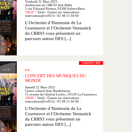
Vendredi 21 Mars 2025
Auditorium du CRR 93 Jack Ralite
5 rue Edouard Poisson, 93300 Aubervilliers
19h30
Tarifs : Gratuit sur réservations :
●
reservations@crr93.fr / 01 48 11 04 60
L’Orchestre d’Harmonie de La
Courneuve et l’Orchestre Ventastick
du CRR93 vous présentent un
parcours autour DES [...]
SAISON CRR
♦ ♦
CONCERT DES MUSIQUES DU
MONDE
Samedi 22 Mars 2025
Centre culturel Jean Houdremont
11 avenue du Général Leclerc, 93120 La Courneuve
18h00
Tarifs : Gratuit sur réservations :
●
reservations@crr93.fr / 01 48 11 04 60
L’Orchestre d’Harmonie de La
Courneuve et l’Orchestre Ventastick
du CRR93 vous présentent un
parcours autour DES [...]