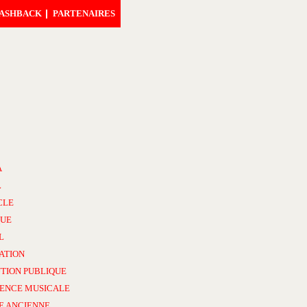
ASHBACK
PARTENAIRES
A
L
CLE
UE
L
ATION
TION PUBLIQUE
ENCE MUSICALE
E ANCIENNE