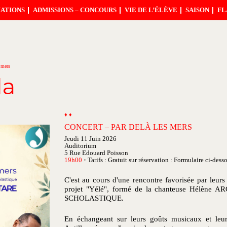
ATIONS
ADMISSIONS – CONCOURS
VIE DE L’ÉLÈVE
SAISON
FL
 mers
da
♦ ♦
CONCERT – PAR DELÀ LES MERS
Jeudi 11 Juin 2026
Auditorium
5 Rue Edouard Poisson
19h00
Tarifs : Gratuit sur réservation : Formulaire ci-dess
●
C'est au cours d'une rencontre favorisée par leu
projet "Yélé", formé de la chanteuse Hélène AR
SCHOLASTIQUE.
En échangeant sur leurs goûts musicaux et leur