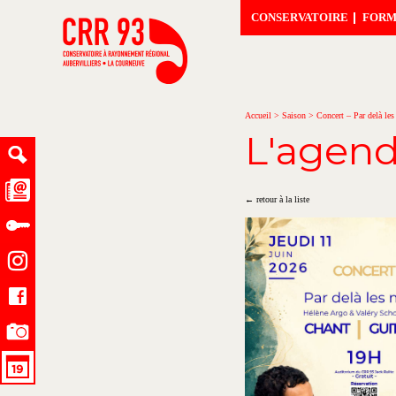
CONSERVATOIRE
FORM
Accueil
>
Saison
>
Concert – Par delà les
L'agen
← retour à la liste