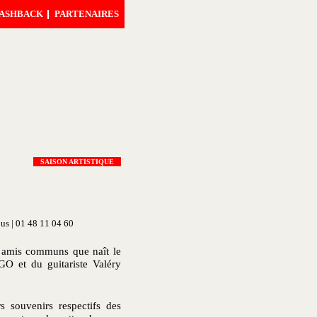
ASHBACK
PARTENAIRES
SAISON ARTISTIQUE
ous | 01 48 11 04 60
rs amis communs que naît le
GO et du guitariste Valéry
s souvenirs respectifs des