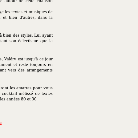
me autour de cette chanson
ge les textes et musiques de
et bien d'autres, dans la
à bien des styles. Lui ayant
autant son éclectisme que la
s, Valéry est jusqu'à ce jour
rument et reste toujours en
nant vers des arrangements
eront les amarres pour vous
 cocktail métissé de textes
 les années 80 et 90
4