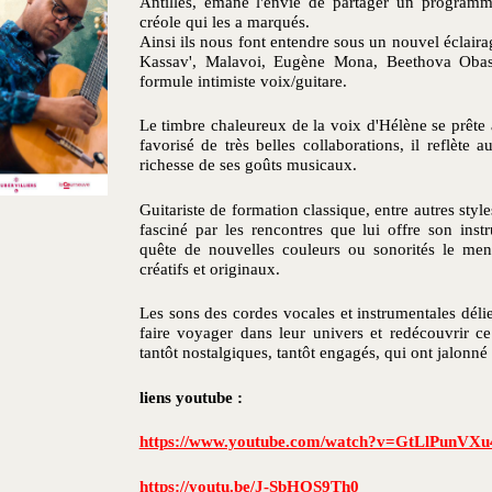
Antilles, émane l'envie de partager un program
créole qui les a marqués.
Ainsi ils nous font entendre sous un nouvel éclaira
Kassav', Malavoi, Eugène Mona, Beethova Obas 
formule intimiste voix/guitare.
Le timbre chaleureux de la voix d'Hélène se prête 
favorisé de très belles collaborations, il reflète 
richesse de ses goûts musicaux.
Guitariste de formation classique, entre autres style
fasciné par les rencontres que lui offre son inst
quête de nouvelles couleurs ou sonorités le me
créatifs et originaux.
Les sons des cordes vocales et instrumentales déli
faire voyager dans leur univers et redécouvrir ce
tantôt nostalgiques, tantôt engagés, qui ont jalonné
liens youtube :
https://www.youtube.com/watch?v=GtLlPunVXu
https://youtu.be/J-SbHOS9Th0