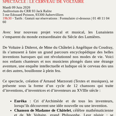
SPECTACLE : LE CERVEAU DE VOLTAIRE
Mardi 09 Juin 2026
Auditorium du CRR 93 Jack Ralite
5 rue Edouard Poisson, 93300 Aubervilliers
19h30
Tarifs : Gratuit sur réservations : Formulaire ci-dessous | 01 48 11 04
●
60
Avec leur nouveau projet vocal et musical, les Lunaisiens
s’emparent du monde extraordinaire du Siècle des Lumières.
De Voltaire à Diderot, de Mme du Châtelet à Angélique du Coudray,
ils s’amusent à faire un grand parcours encyclopédique des belles
inventions baroques qui ont révolutionné nos modes de vie. Voici
nos enfants chanteurs et nos musiciens plongés dans une étrange
aventure, une enquête intellectuelle et ludique où le cerveau des uns
et des autres, bouillonne à plein feu.
Ce spectacle, création d’Arnaud Marzorati (Textes et musiques), se
présente sous la forme d’un cycle de 12 chansons qui traite
d’inventions, d’inventrices et d’inventeurs au XVIIIe siècle :
Eurêka
: Cri d’Archimède et de tous les inventeurs,
lorsqu’ils découvrent une idée nouvelle ou une invention.
Chanson de Madame de Châtelet
, célèbre mathématicienne
et de Mr Voltaire, grand Philosophe. Leur plaisir : se