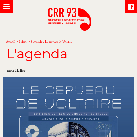
Accueil
>
Saison
>
Spectacle : Le cerveau de Voltaire
L'agenda
← retour à la liste