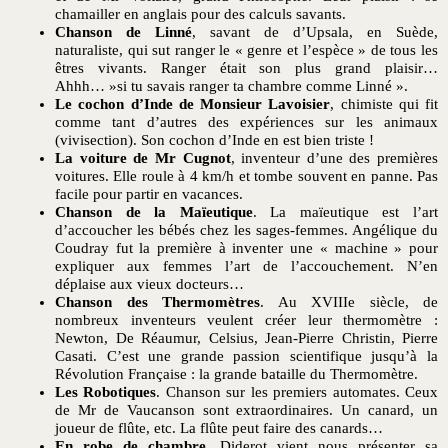
chamailler en anglais pour des calculs savants.
Chanson de Linné
, savant de d’Upsala, en Suède,
naturaliste, qui sut ranger le « genre et l’espèce » de tous les
êtres vivants. Ranger était son plus grand plaisir…
Ahhh… »si tu savais ranger ta chambre comme Linné ».
Le cochon d’Inde de Monsieur Lavoisier
, chimiste qui fit
comme tant d’autres des expériences sur les animaux
(vivisection). Son cochon d’Inde en est bien triste !
La voiture de Mr Cugnot
, inventeur d’une des premières
voitures. Elle roule à 4 km/h et tombe souvent en panne. Pas
facile pour partir en vacances.
Chanson de la Maïeutique
. La maïeutique est l’art
d’accoucher les bébés chez les sages-femmes. Angélique du
Coudray fut la première à inventer une « machine » pour
expliquer aux femmes l’art de l’accouchement. N’en
déplaise aux vieux docteurs…
Chanson des Thermomètres
. Au XVIIIe siècle, de
nombreux inventeurs veulent créer leur thermomètre :
Newton, De Réaumur, Celsius, Jean-Pierre Christin, Pierre
Casati. C’est une grande passion scientifique jusqu’à la
Révolution Française : la grande bataille du Thermomètre.
Les Robotiques
. Chanson sur les premiers automates. Ceux
de Mr de Vaucanson sont extraordinaires. Un canard, un
joueur de flûte, etc. La flûte peut faire des canards…
En robe de chambre
, Diderot vient nous présenter sa