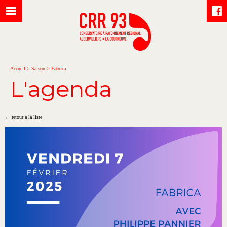
Accueil
>
Saison
>
Fabrica
L'agenda
← retour à la liste